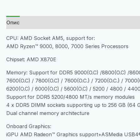
Опис
CPU: AMD Socket AM5, support for:
AMD Ryzen™ 9000, 8000, 7000 Series Processors
Chipset: AMD X870E
Memory: Support for DDR5 9000(O.C) /8800(O.C) /8600(
7600(O.C) / 7800(O.C) / 7600(O.C.) / 7200(O.C.) / 7000(O
6200(O.C) / 6000(O.C) / 5600(O.C) / 5200 / 4800 / 44
Support for DDR5 5200/4800 MT/s memory modules
4 x DDR5 DIMM sockets supporting up to 256 GB (64 G
Dual channel memory architecture
Onboard Graphics:
iGPU AMD Radeon™ Graphics support+ASMedia USB4® 