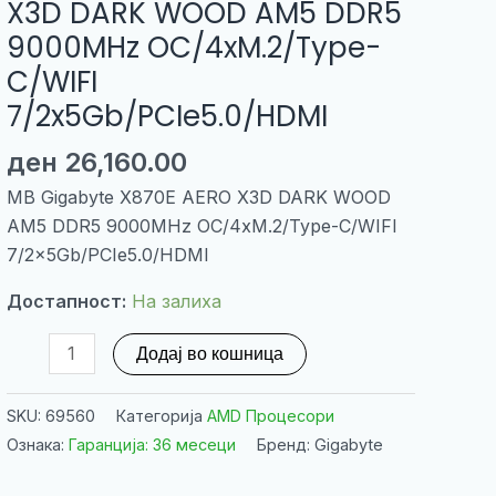
X3D DARK WOOD AM5 DDR5
9000MHz OC/4xM.2/Type-
C/WIFI
7/2x5Gb/PCIe5.0/HDMI
ден
26,160.00
MB Gigabyte X870E AERO X3D DARK WOOD
AM5 DDR5 9000MHz OC/4xM.2/Type-C/WIFI
7/2x5Gb/PCIe5.0/HDMI
Достапност:
На залиха
MB
Додај во кошница
Gigabyte
X870E
SKU:
69560
Категорија
AMD Процесори
AERO
Ознака:
Гаранција: 36 месеци
Бренд: Gigabyte
X3D
DARK