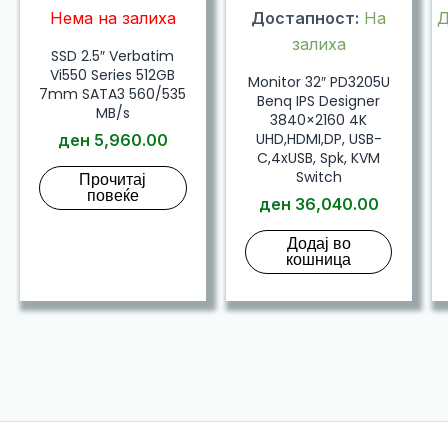
Нема на залиха
Достапност:
На
Д
залиха
SSD 2.5″ Verbatim
Vi550 Series 512GB
Monitor 32″ PD3205U
7mm SATA3 560/535
Benq IPS Designer
MB/s
3840×2160 4K
UHD,HDMI,DP, USB-
ден
5,960.00
C,4xUSB, Spk, KVM
Switch
Прочитај
повеќе
ден
36,040.00
Додај во
кошница