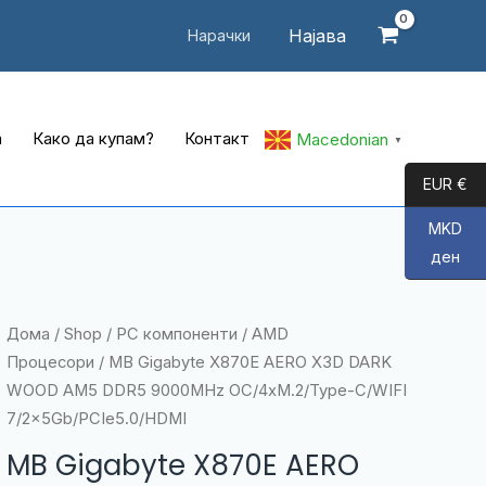
Најава
Нарачки
а
Како да купам?
Контакт
Macedonian
▼
EUR €
MKD
ден
Дома
/
Shop
/
PC компоненти
/
AMD
Процесори
/ MB Gigabyte X870E AERO X3D DARK
WOOD AM5 DDR5 9000MHz OC/4xM.2/Type-C/WIFI
7/2x5Gb/PCIe5.0/HDMI
MB Gigabyte X870E AERO