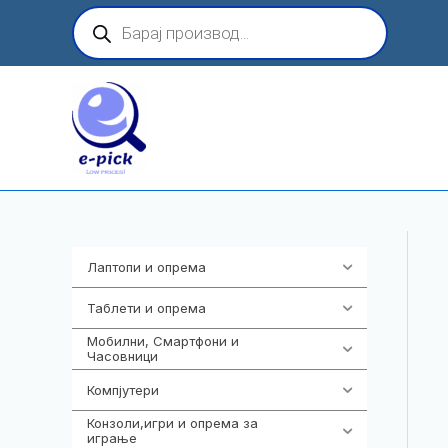
Skip
Products
search
to
content
Лаптопи и опрема
700
Таблети и опрема
317
Мобилни, Смартфони и
985
Часовници
Компјутери
223
Конзоли,игри и опрема за
1292
играње