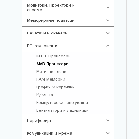
Монитори, Проектори и
474
опрема
Меморирање податоци
537
Печатачи и скенери
976
PC компоненти
1058
INTEL Процесори
106
96
AMD Процесори
Матични плочи
77
RAM Мемории
132
Графички картички
144
Куќишта
219
Компјутерски напојувања
123
Вентилатори и ладилници
161
Периферија
1850
Комуникации и мрежа
454