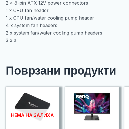
2 x 8-pin ATX 12V power connectors
1 x CPU fan header
1 x CPU fan/water cooling pump header
4 x system fan headers
2 x system fan/water cooling pump headers
3 x a
Поврзани продукти
НЕМА НА ЗАЛИХА