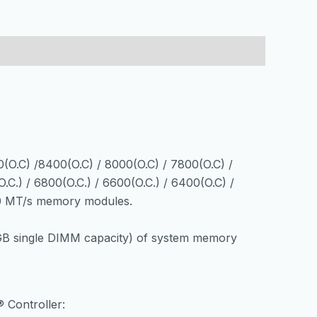
WOOD
AM5
DDR5
9000MHz
OC/4xM.2/Type-
C/WIFI
7/2x5Gb/PCIe5.0/HDMI
количина
O.C) /8400(O.C) / 8000(O.C) / 7800(O.C) /
.C.) / 6800(O.C.) / 6600(O.C.) / 6400(O.C) /
00 MT/s memory modules.
B single DIMM capacity) of system memory
Controller: