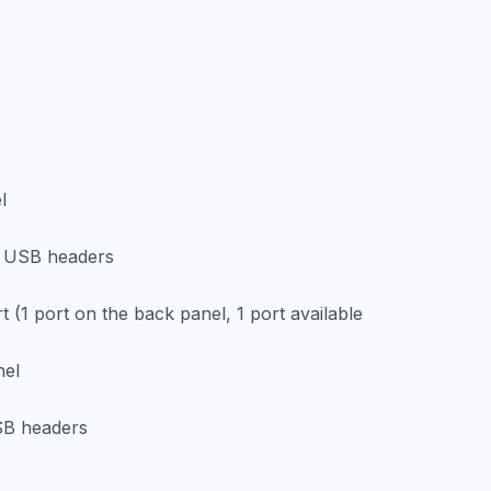
l
al USB headers
(1 port on the back panel, 1 port available
nel
USB headers