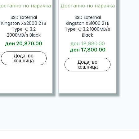
остапно по нарачка
Достапно по нарачка
SSD External
SSD External
Kingston XS2000 2TB
Kingston XS1000 2TB
Type-C 3.2
Type-C 3.2 1000MB/s
2000MB/s Black
Black
Original
ден
20,870.00
ден
18,980.00
price
Current
ден
17,800.00
Додај во
was:
price
кошница
Додај во
ден 18,980.0
is:
кошница
ден 17,800.0