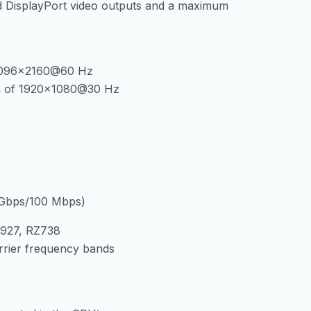
 DisplayPort video outputs and a maximum
 4096×2160@60 Hz
on of 1920×1080@30 Hz
 Gbps/100 Mbps)
7927, RZ738
arrier frequency bands