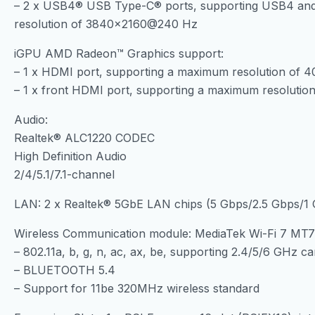
– 2 x USB4® USB Type-C® ports, supporting USB4 and
resolution of 3840×2160@240 Hz
iGPU AMD Radeon™ Graphics support:
– 1 x HDMI port, supporting a maximum resolution of
– 1 x front HDMI port, supporting a maximum resoluti
Audio:
Realtek® ALC1220 CODEC
High Definition Audio
2/4/5.1/7.1-channel
LAN: 2 x Realtek® 5GbE LAN chips (5 Gbps/2.5 Gbps/1
Wireless Communication module: MediaTek Wi-Fi 7 MT
– 802.11a, b, g, n, ac, ax, be, supporting 2.4/5/6 GHz c
– BLUETOOTH 5.4
– Support for 11be 320MHz wireless standard