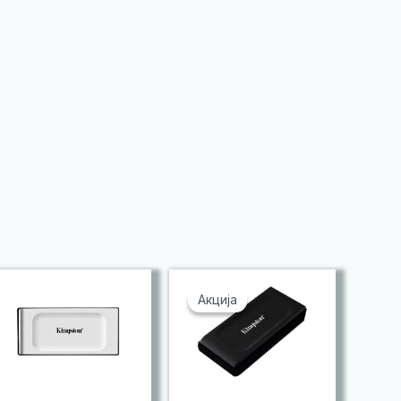
Акција
Акција