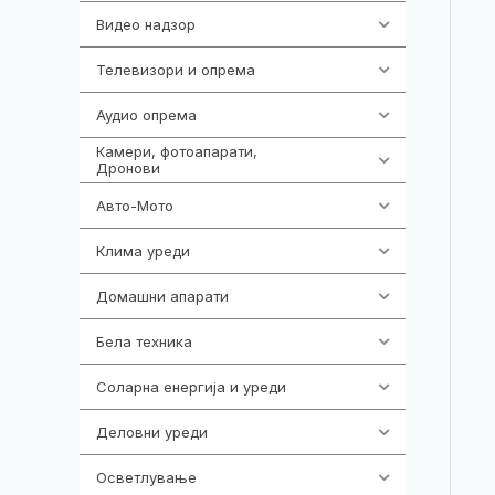
Видео надзор
162
Телевизори и опрема
278
Аудио опрема
414
Камери, фотоапарати,
324
Дронови
Авто-Мото
139
Клима уреди
138
Домашни апарати
370
Бела техника
202
Соларна енергија и уреди
7
Деловни уреди
85
Осветлување
36