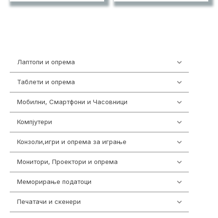
Лаптопи и опрема
703
Таблети и опрема
300
Мобилни, Смартфони и Часовници
961
Компјутери
218
Конзоли,игри и опрема за играње
1301
Монитори, Проектори и опрема
474
Меморирање податоци
540
Печатачи и скенери
976