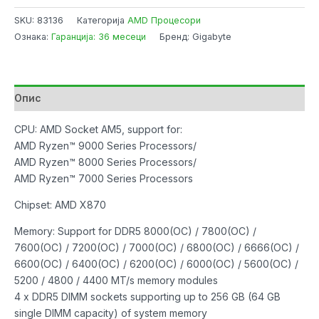
X870
SKU:
83136
Категорија
AMD Процесори
AORUS
Ознака:
Гаранција: 36 месеци
Бренд: Gigabyte
ELITE
WIFI7
ICE
AM5
Опис
DDR5
8000MHz
CPU: AMD Socket AM5, support for:
OC
AMD Ryzen™ 9000 Series Processors/
SATA3
AMD Ryzen™ 8000 Series Processors/
4xM.2
AMD Ryzen™ 7000 Series Processors
BT
Chipset: AMD X870
5.4
USB3.2
Memory: Support for DDR5 8000(OC) / 7800(OC) /
PCIe
7600(OC) / 7200(OC) / 7000(OC) / 6800(OC) / 6666(OC) /
5.0
6600(OC) / 6400(OC) / 6200(OC) / 6000(OC) / 5600(OC) /
HDMI
5200 / 4800 / 4400 MT/s memory modules
количина
4 x DDR5 DIMM sockets supporting up to 256 GB (64 GB
single DIMM capacity) of system memory