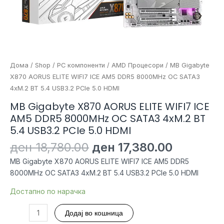
Дома
/
Shop
/
PC компоненти
/
AMD Процесори
/ MB Gigabyte
X870 AORUS ELITE WIFI7 ICE AM5 DDR5 8000MHz OC SATA3
4xM.2 BT 5.4 USB3.2 PCIe 5.0 HDMI
MB Gigabyte X870 AORUS ELITE WIFI7 ICE
AM5 DDR5 8000MHz OC SATA3 4xM.2 BT
5.4 USB3.2 PCIe 5.0 HDMI
Original
Current
ден
18,780.00
ден
17,380.00
price
price
MB Gigabyte X870 AORUS ELITE WIFI7 ICE AM5 DDR5
was:
is:
8000MHz OC SATA3 4xM.2 BT 5.4 USB3.2 PCIe 5.0 HDMI
ден 18,780.00.
ден 17,3
Достапно по нарачка
MB
Додај во кошница
Gigabyte