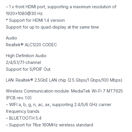
– 1 x front HDMI port, supporting a maximum resolution of
1920×1080@30 Hz
* Support for HDMI 1.4 version
Support for up to quad-display at the same time
Audio
Realtek® ALC1220 CODEC
High Definition Audio
2/4/5.1/7.1-channel
Support for S/PDIF Out
LAN: Realtek® 2.5GbE LAN chip (2.5 Gbps/1 Gbps/100 Mbps)
Wireless Communication module: MediaTek Wi-Fi 7 MT7925
(PCB rev. 1.0)
– WIFI a, b, g, n, ac, ax, supporting 2.4/5/6 GHz carrier
frequency bands
– BLUETOOTH 5.4
– Support for 11be 160MHz wireless standard