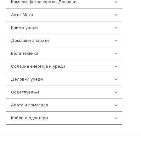
Камери, фотоапарати, Дронови
325
Авто-Мото
139
Клима уреди
137
Домашни апарати
370
Бела техника
202
Соларна енергија и уреди
7
Деловни уреди
85
Осветлување
36
Алати и помагала
55
Кабли и адаптери
392