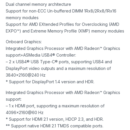
Dual channel memory architecture
Support for non-ECC Un-buffered DIMM 1Rx8/2Rx8/1Rx16
memory modules
Support for AMD EXtended Profiles for Overclocking (AMD
EXPO™) and Extreme Memory Profile (XMP) memory modules
Onboard Graphics:
Integrated Graphics Processor with AMD Radeon™ Graphics
support+ASMedia USB4® Controller:
– 2 x USB4® USB Type-C® ports, supporting USB4 and
DisplayPort video outputs and a maximum resolution of
3840×2160@240 Hz
* Support for DisplayPort 1.4 version and HDR.
Integrated Graphics Processor with AMD Radeon™ Graphics
support:
– 1 x HDMI port, supporting a maximum resolution of
4096×2160@60 Hz
* Support for HDMI 2.1 version, HDCP 2.3, and HDR.
** Support native HDMI 2.1 TMDS compatible ports.