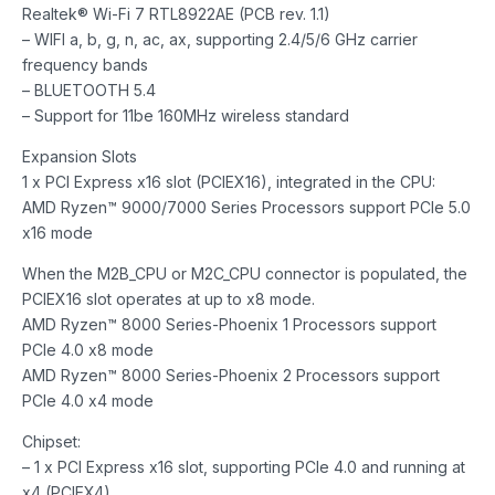
Realtek® Wi-Fi 7 RTL8922AE (PCB rev. 1.1)
– WIFI a, b, g, n, ac, ax, supporting 2.4/5/6 GHz carrier
frequency bands
– BLUETOOTH 5.4
– Support for 11be 160MHz wireless standard
Expansion Slots
1 x PCI Express x16 slot (PCIEX16), integrated in the CPU:
AMD Ryzen™ 9000/7000 Series Processors support PCIe 5.0
x16 mode
When the M2B_CPU or M2C_CPU connector is populated, the
PCIEX16 slot operates at up to x8 mode.
AMD Ryzen™ 8000 Series-Phoenix 1 Processors support
PCIe 4.0 x8 mode
AMD Ryzen™ 8000 Series-Phoenix 2 Processors support
PCIe 4.0 x4 mode
Chipset:
– 1 x PCI Express x16 slot, supporting PCIe 4.0 and running at
x4 (PCIEX4)