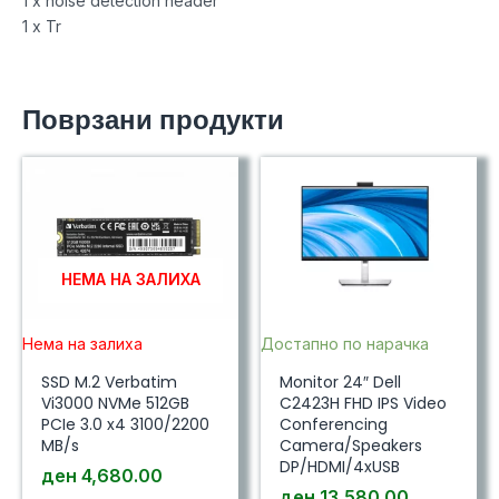
1 x noise detection header
1 x Tr
Поврзани продукти
НЕМА НА ЗАЛИХА
Нема на залиха
Достапно по нарачка
SSD M.2 Verbatim
Monitor 24″ Dell
Vi3000 NVMe 512GB
C2423H FHD IPS Video
PCIe 3.0 x4 3100/2200
Conferencing
MB/s
Camera/Speakers
DP/HDMI/4xUSB
ден
4,680.00
ден
13,580.00