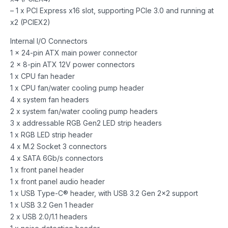
– 1 x PCI Express x16 slot, supporting PCIe 3.0 and running at
x2 (PCIEX2)
Internal I/O Connectors
1 x 24-pin ATX main power connector
2 x 8-pin ATX 12V power connectors
1 x CPU fan header
1 x CPU fan/water cooling pump header
4 x system fan headers
2 x system fan/water cooling pump headers
3 x addressable RGB Gen2 LED strip headers
1 x RGB LED strip header
4 x M.2 Socket 3 connectors
4 x SATA 6Gb/s connectors
1 x front panel header
1 x front panel audio header
1 x USB Type-C® header, with USB 3.2 Gen 2×2 support
1 x USB 3.2 Gen 1 header
2 x USB 2.0/1.1 headers