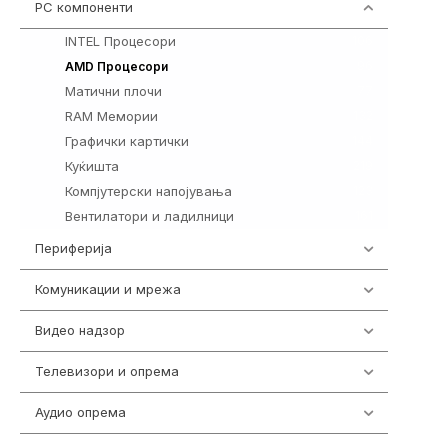
PC компоненти
1058
INTEL Процесори
106
96
AMD Процесори
Матични плочи
77
RAM Мемории
132
Графички картички
144
Куќишта
219
Компјутерски напојувања
123
Вентилатори и ладилници
161
Периферија
1850
Комуникации и мрежа
454
Видео надзор
163
Телевизори и опрема
278
Аудио опрема
416