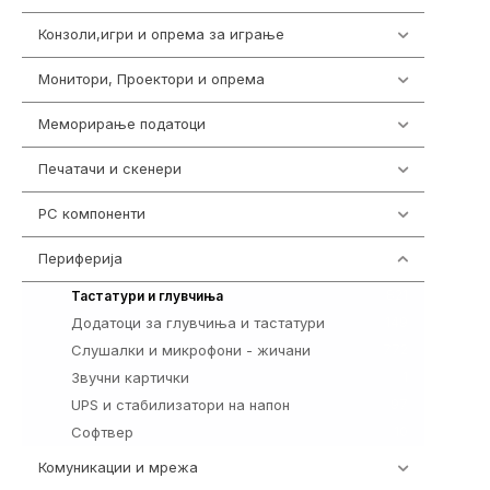
Конзоли,игри и опрема за играње
1301
Монитори, Проектори и опрема
474
Меморирање податоци
540
Печатачи и скенери
976
PC компоненти
1058
Периферија
1850
821
Тастатури и глувчиња
Додатоци за глувчиња и тастатури
149
Слушалки и микрофони - жичани
772
Звучни картички
1
UPS и стабилизатори на напон
97
Софтвер
10
Комуникации и мрежа
454