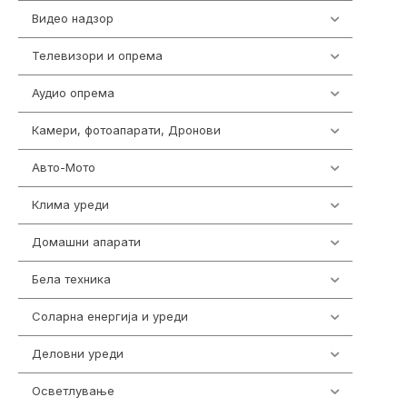
Видео надзор
163
Телевизори и опрема
278
Аудио опрема
416
Камери, фотоапарати, Дронови
325
Авто-Мото
139
Клима уреди
137
Домашни апарати
370
Бела техника
202
Соларна енергија и уреди
7
Деловни уреди
85
Осветлување
36