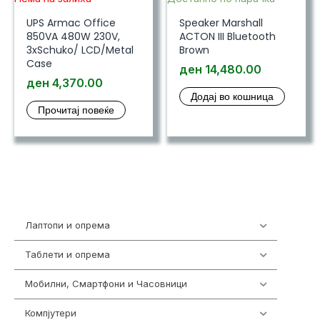
UPS Armac Office
Speaker Marshall
850VA 480W 230V,
ACTON III Bluetooth
3xSchuko/ LCD/Metal
Brown
Case
ден
14,480.00
ден
4,370.00
Додај во кошница
Прочитај повеќе
Лаптопи и опрема
703
Таблети и опрема
300
Мобилни, Смартфони и Часовници
961
Компјутери
218