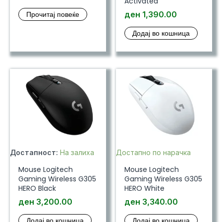
Activated
Прочитај повеќе
ден
1,390.00
Додај во кошница
Достапност:
На залиха
Достапно по нарачка
Mouse Logitech
Mouse Logitech
Gaming Wireless G305
Gaming Wireless G305
HERO Black
HERO White
ден
3,200.00
ден
3,340.00
Додај во кошница
Додај во кошница