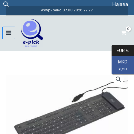
Skip
Најава
to
Ажурирано 07.08.2026 22:27
content
Main
Menu
EUR €
MKD
ден