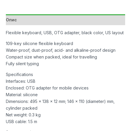
109F
USB/OTG
Adapter
Опис
Black
количина
Flexible keyboard, USB, OTG adapter, black color, US layout
109-key silicone flexible keyboard
Water-proof, dust-proof, acid- and alkaline-proof design
Compact size when packed, ideal for travelling
Fully silent typing
Specifications
Interfaces: USB
Enclosed: OTG adapter for mobile devices
Material: silicone
Dimensions: 495 x 138 x 12 mm; 146 x 110 (diameter) mm,
cylinder packed
Net weight: 0.3 kg
USB cable: 1.5 m