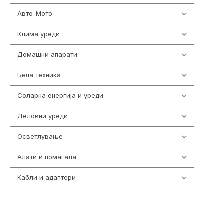
Авто-Мото
139
Клима уреди
138
Домашни апарати
370
Бела техника
202
Соларна енергија и уреди
7
Деловни уреди
85
Осветлување
36
Алати и помагала
55
Кабли и адаптери
392