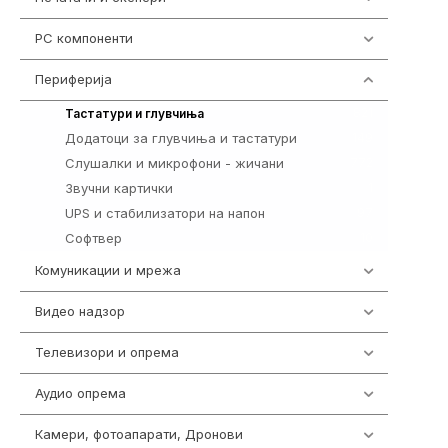
PC компоненти
1058
Периферија
1850
821
Тастатури и глувчиња
Додатоци за глувчиња и тастатури
149
Слушалки и микрофони - жичани
772
Звучни картички
1
UPS и стабилизатори на напон
97
Софтвер
10
Комуникации и мрежа
454
Видео надзор
161
Телевизори и опрема
278
Аудио опрема
416
Камери, фотоапарати, Дронови
325