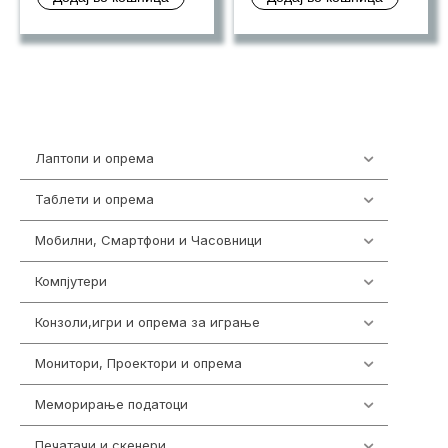
Лаптопи и опрема
703
Таблети и опрема
300
Мобилни, Смартфони и Часовници
977
Компјутери
218
Конзоли,игри и опрема за играње
1301
Монитори, Проектори и опрема
474
Меморирање податоци
540
Печатачи и скенери
976