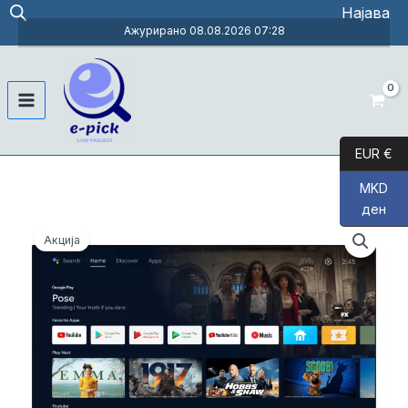
Skip
Најава
to
Ажурирано 08.08.2026 07:28
content
Main
Menu
EUR €
MKD
ден
Акција