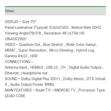
TV
количина
Опис
DISPLAY – Size 70”
Panel Luminance (Typical) (Cd/m2)350 , Motion Rate 50HZ
Viewing Angle178/178 , Resolution 4K ULTRA HD
(3840X2160)
VIDEO – Quantum Dot , Blue Stretch , Wide Color Gamut ,
MEMC , Super Resolution , Micro Dimming , Hybrid Log
Gamma (HLG) , HDR
CONNECTIONS –
Antenna Input , HDMIx3 , USB x2 , CI+ , Digital Audio Output ,
Ethernet , Headphone out
SOUND – Dolby Digital Plus (DD+) , Dolby Atmos , DTS Virtual:
X , Audio Output Power (RMS)
MAIN FEATURES – Smart TV – ANDROID TV , Processor Type
QUAD CORE