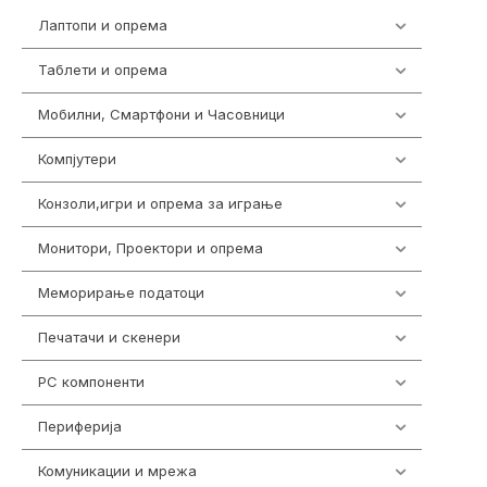
Лаптопи и опрема
700
Таблети и опрема
317
Мобилни, Смартфони и Часовници
985
Компјутери
223
Конзоли,игри и опрема за играње
1292
Монитори, Проектори и опрема
474
Меморирање податоци
537
Печатачи и скенери
976
PC компоненти
1058
Периферија
1850
Комуникации и мрежа
454