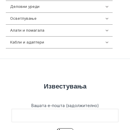
Деловни уреди
85
Осветлување
36
Алати и помагала
55
Кабли и адаптери
392
Известувања
Вашата е-пошта (задолжително)