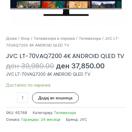
Дома
/
Shop
/
Телевизори и опрема
/
Телевизори
/ JVC LT-
70VAQ7200 4K ANDROID QLED TV
JVC LT-70VAQ7200 4K ANDROID QLED TV
Original
Current
ден
39,980.00
ден
37,850.00
price
price
JVC LT-70VAQ7200 4K ANDROID QLED TV
was:
is:
ден 39,980.00.
ден 37,
Достапно по нарачка
JVC
Додај во кошница
LT-
70VAQ7200
SKU:
65768
Категорија
Телевизори
4K
Ознака:
Гаранција: 24 месеци
Бренд: JVC
ANDROID
QLED