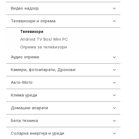
Видео надзор
162
Телевизори и опрема
278
175
Телевизори
Android TV Box/ Mini PC
19
Опрема за телевизори
84
Аудио опрема
414
Камери, фотоапарати, Дронови
324
Авто-Мото
139
Клима уреди
138
Домашни апарати
370
Бела техника
202
Соларна енергија и уреди
7