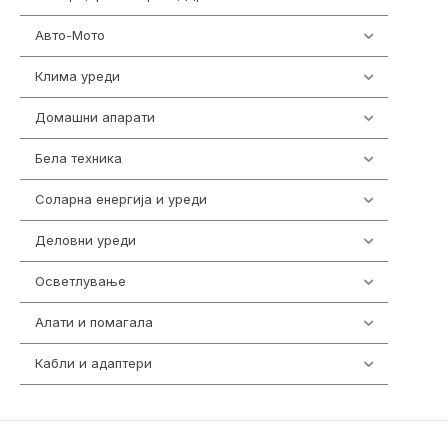
Авто-Мото
139
Клима уреди
138
Домашни апарати
370
Бела техника
202
Соларна енергија и уреди
7
Деловни уреди
85
Осветлување
36
Алати и помагала
55
Кабли и адаптери
392