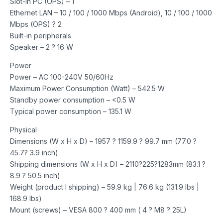
Slot-in PC (OPS) – 1
Ethernet LAN – 10 / 100 / 1000 Mbps (Android), 10 / 100 / 1000
Mbps (OPS) ? 2
Built-in peripherals
Speaker – 2 ? 16 W
Power
Power – AC 100-240V 50/60Hz
Maximum Power Consumption (Watt) – 542.5 W
Standby power consumption – <0.5 W
Typical power consumption – 135.1 W
Physical
Dimensions (W x H x D) – 1957 ? 1159.9 ? 99.7 mm (77.0 ?
45.7? 3.9 inch)
Shipping dimensions (W x H x D) – 2110?225?1283mm (83.1 ?
8.9 ? 50.5 inch)
Weight (product I shipping) – 59.9 kg | 76.6 kg (131.9 lbs |
168.9 lbs)
Mount (screws) – VESA 800 ? 400 mm ( 4 ? M8 ? 25L)