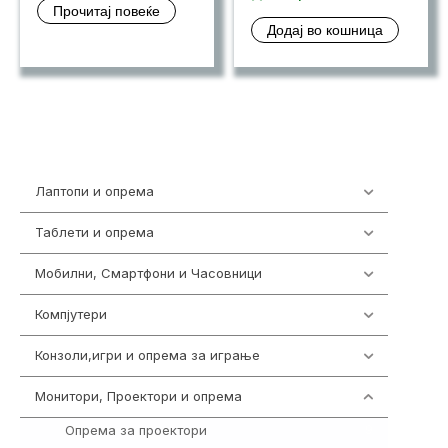
Прочитај повеќе
Додај во кошница
Лаптопи и опрема
700
Таблети и опрема
317
Мобилни, Смартфони и Часовници
985
Компјутери
224
Конзоли,игри и опрема за играње
1292
Монитори, Проектори и опрема
474
Опрема за проектори
9