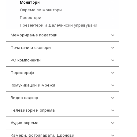
295
Монитори
Опрема за монитори
114
Проектори
42
Презентери и Далечински управувачи
14
Меморирање податоци
537
Печатачи и скенери
976
PC компоненти
1058
Периферија
1850
Комуникации и мрежа
454
Видео надзор
162
Телевизори и опрема
278
Аудио опрема
414
Камери, фотоапарати, Дронови
324