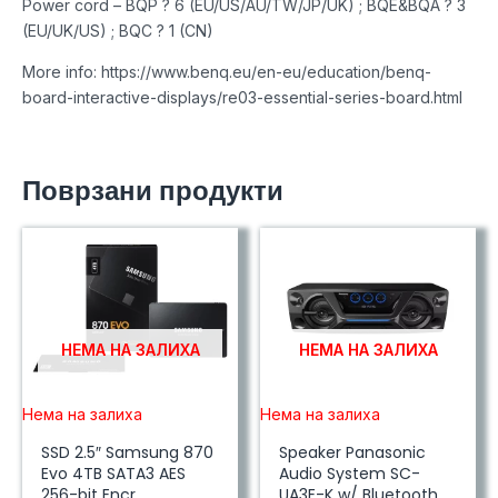
Power cord – BQP ? 6 (EU/US/AU/TW/JP/UK) ; BQE&BQA ? 3
(EU/UK/US) ; BQC ? 1 (CN)
More info: https://www.benq.eu/en-eu/education/benq-
board-interactive-displays/re03-essential-series-board.html
Поврзани продукти
НЕМА НА ЗАЛИХА
НЕМА НА ЗАЛИХА
Нема на залиха
Нема на залиха
SSD 2.5″ Samsung 870
Speaker Panasonic
Evo 4TB SATA3 AES
Audio System SC-
256-bit Encr.
UA3E-K w/ Bluetooth