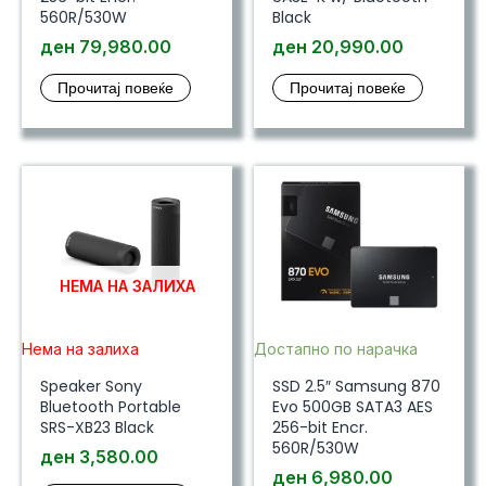
560R/530W
Black
ден
79,980.00
ден
20,990.00
Прочитај повеќе
Прочитај повеќе
НЕМА НА ЗАЛИХА
Нема на залиха
Достапно по нарачка
Speaker Sony
SSD 2.5″ Samsung 870
Bluetooth Portable
Evo 500GB SATA3 AES
SRS-XB23 Black
256-bit Encr.
560R/530W
ден
3,580.00
ден
6,980.00