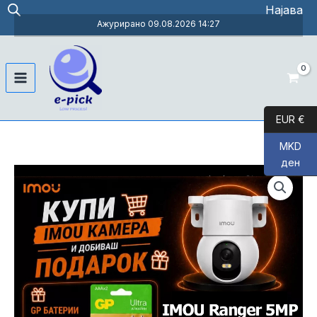
Skip
Најава
to
Ажурирано 09.08.2026 14:27
content
Main
Menu
EUR €
MKD
ден