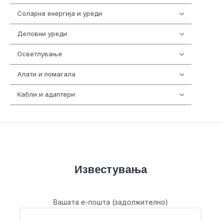
Соларна енергија и уреди
7
Деловни уреди
85
Осветлување
36
Алати и помагала
55
Кабли и адаптери
392
Известувања
Вашата е-пошта (задолжително)