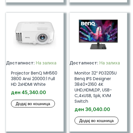
Достапност:
На залиха
Достапност:
На залиха
Projector BenQ MH560
Monitor 32″ PD3205U
3800 Ansi 20000:1 Full
Benq IPS Designer
HD 2xHDMI White
3840×2160 4K
UHD,HDMI,DP, USB-
ден
45,340.00
C,4xUSB, Spk, KVM
Switch
Додај во кошница
ден
36,040.00
Додај во кошница