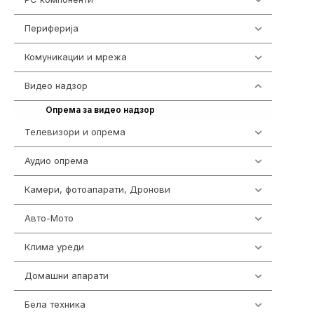
Периферија
1850
Комуникации и мрежа
454
Видео надзор
162
162
Опрема за видео надзор
Телевизори и опрема
278
Аудио опрема
414
Камери, фотоапарати, Дронови
324
Авто-Мото
139
Клима уреди
138
Домашни апарати
370
Бела техника
202