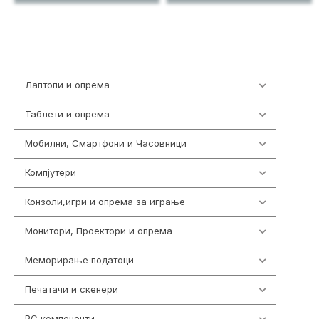
Лаптопи и опрема
700
Таблети и опрема
317
Мобилни, Смартфони и Часовници
985
Компјутери
224
Конзоли,игри и опрема за играње
1292
Монитори, Проектори и опрема
474
Меморирање податоци
537
Печатачи и скенери
976
PC компоненти
1058