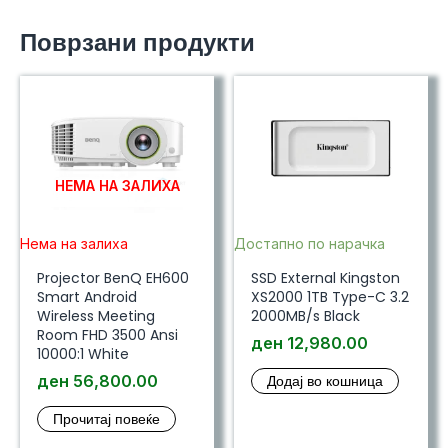
Поврзани продукти
НЕМА НА ЗАЛИХА
Нема на залиха
Достапно по нарачка
Projector BenQ EH600
SSD External Kingston
Smart Android
XS2000 1TB Type-C 3.2
Wireless Meeting
2000MB/s Black
Room FHD 3500 Ansi
ден
12,980.00
10000:1 White
ден
56,800.00
Додај во кошница
Прочитај повеќе