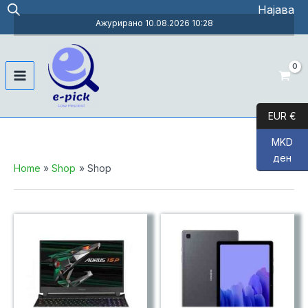
Skip
Најава
to
Ажурирано 10.08.2026 10:28
content
Main
Menu
EUR €
MKD
ден
Home
Shop
Shop