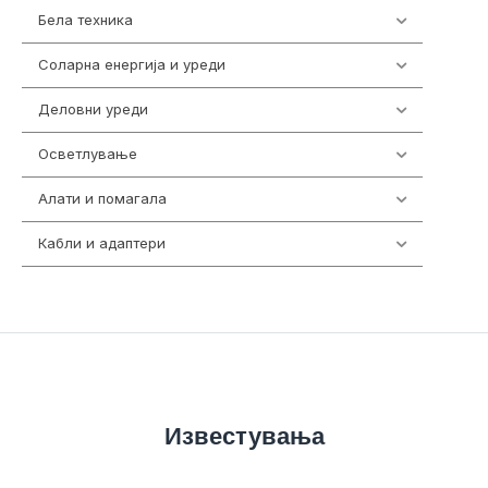
Бела техника
202
Соларна енергија и уреди
7
Деловни уреди
85
Осветлување
36
Алати и помагала
55
Кабли и адаптери
392
Известувања