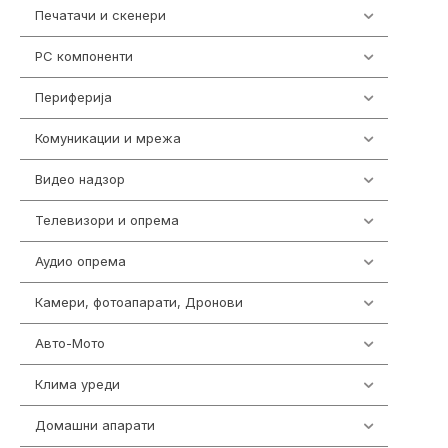
Печатачи и скенери
976
PC компоненти
1058
Периферија
1850
Комуникации и мрежа
454
Видео надзор
162
Телевизори и опрема
278
Аудио опрема
414
Камери, фотоапарати, Дронови
324
Авто-Мото
139
Клима уреди
138
Домашни апарати
370