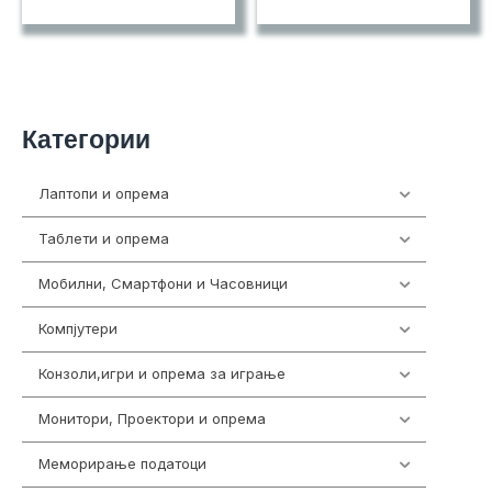
Категории
Лаптопи и опрема
700
Таблети и опрема
317
Мобилни, Смартфони и Часовници
985
Компјутери
224
Конзоли,игри и опрема за играње
1292
Монитори, Проектори и опрема
474
Меморирање податоци
537