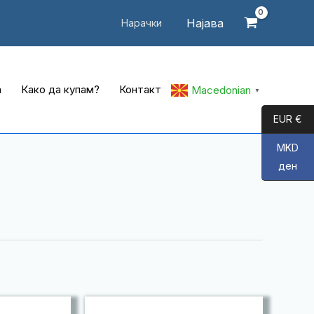
Најава
Нарачки
а
Како да купам?
Контакт
Macedonian
▼
EUR €
MKD
ден