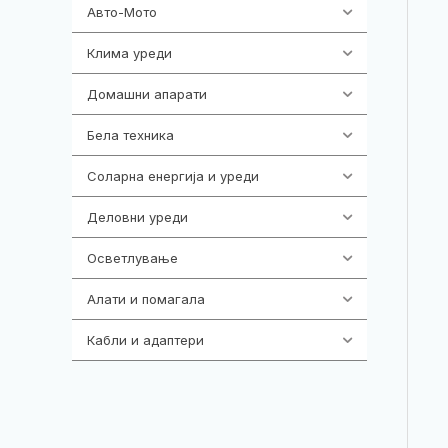
Авто-Мото
139
Клима уреди
138
Домашни апарати
370
Бела техника
202
Соларна енергија и уреди
7
Деловни уреди
85
Осветлување
36
Алати и помагала
55
Кабли и адаптери
392