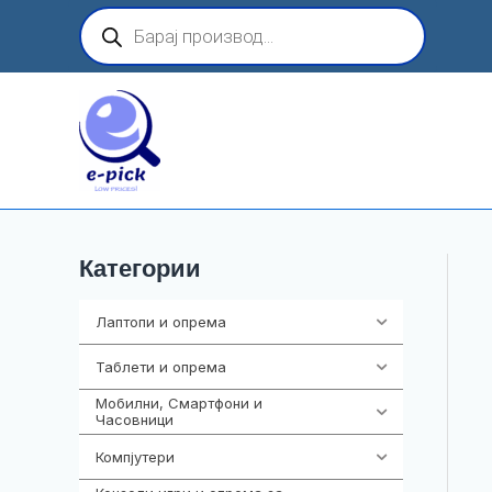
Skip
Products
search
to
content
Категории
Лаптопи и опрема
700
Таблети и опрема
317
Мобилни, Смартфони и
985
Часовници
Компјутери
224