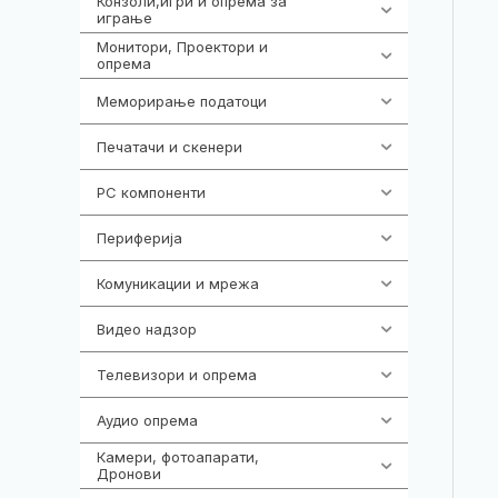
Конзоли,игри и опрема за
1292
играње
Монитори, Проектори и
474
опрема
Меморирање податоци
537
Печатачи и скенери
976
PC компоненти
1058
Периферија
1850
Комуникации и мрежа
454
Видео надзор
162
Телевизори и опрема
278
Аудио опрема
414
Камери, фотоапарати,
324
Дронови