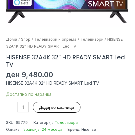
Дома
/
Shop
/
Телевизори и опрема
/
Телевизори
/ HISENSE
32A4K 32″ HD READY SMART Led TV
HISENSE 32A4K 32″ HD READY SMART Led
TV
ден
9,480.00
HISENSE 32A4K 32″ HD READY SMART Led TV
Достапно по нарачка
HISENSE
Додај во кошница
32A4K
32"
SKU:
65779
Категорија
Телевизори
HD
Ознака:
Гаранција: 24 месеци
Бренд: Hisense
READY