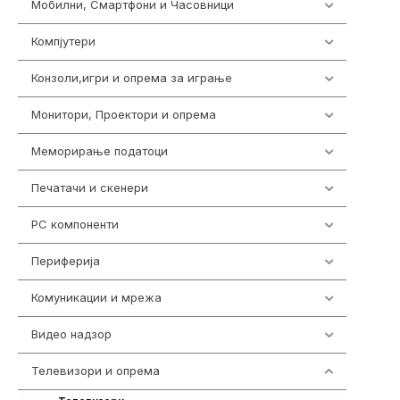
Мобилни, Смартфони и Часовници
985
Компјутери
224
Конзоли,игри и опрема за играње
1292
Монитори, Проектори и опрема
474
Меморирање податоци
537
Печатачи и скенери
976
PC компоненти
1058
Периферија
1850
Комуникации и мрежа
454
Видео надзор
162
Телевизори и опрема
278