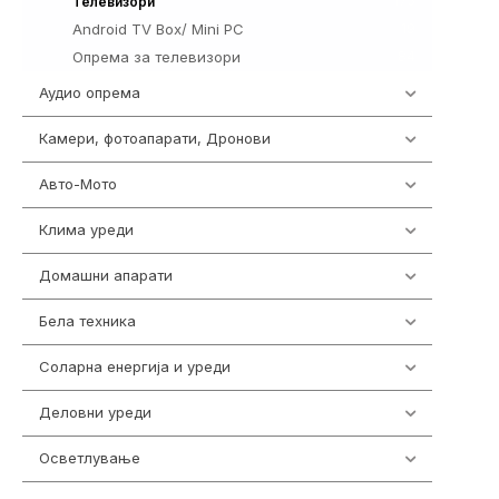
175
Телевизори
Android TV Box/ Mini PC
19
Опрема за телевизори
84
Аудио опрема
414
Камери, фотоапарати, Дронови
324
Авто-Мото
139
Клима уреди
138
Домашни апарати
370
Бела техника
202
Соларна енергија и уреди
7
Деловни уреди
85
Осветлување
36