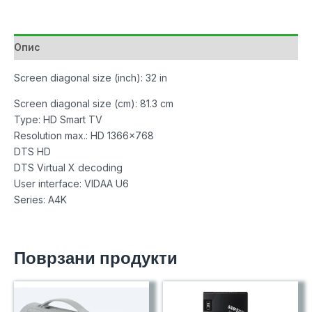
SMART
Led
TV
Опис
количина
Screen diagonal size (inch): 32 in
Screen diagonal size (cm): 81.3 cm
Type: HD Smart TV
Resolution max.: HD 1366×768
DTS HD
DTS Virtual X decoding
User interface: VIDAA U6
Series: A4K
Поврзани продукти