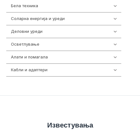
Бела техника
202
Соларна енергија и уреди
7
Деловни уреди
85
Осветлување
36
Алати и помагала
55
Кабли и адаптери
392
Известувања