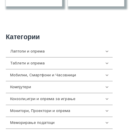
Категории
Лаптопи и опрема
700
Таблети и опрема
317
Мобилни, Смартфони и Часовници
985
Компјутери
224
Конзоли,игри и опрема за играње
1292
Монитори, Проектори и опрема
474
Меморирање податоци
537