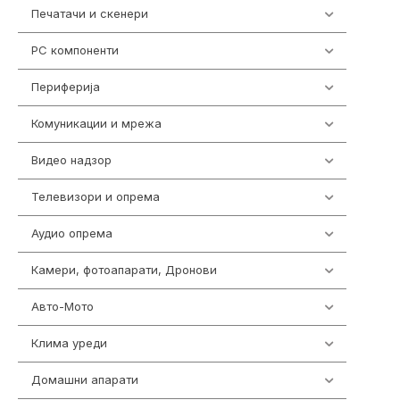
Печатачи и скенери
976
PC компоненти
1058
Периферија
1850
Комуникации и мрежа
454
Видео надзор
162
Телевизори и опрема
278
Аудио опрема
414
Камери, фотоапарати, Дронови
324
Авто-Мото
139
Клима уреди
138
Домашни апарати
370