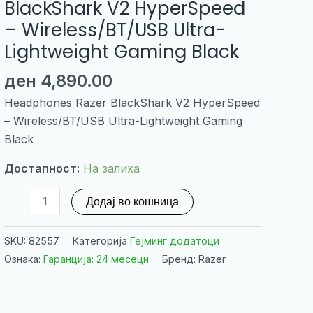
BlackShark V2 HyperSpeed
– Wireless/BT/USB Ultra-
Lightweight Gaming Black
ден
4,890.00
Headphones Razer BlackShark V2 HyperSpeed
– Wireless/BT/USB Ultra-Lightweight Gaming
Black
Достапност:
На залиха
Headphones
Додај во кошница
Razer
BlackShark
SKU:
82557
Категорија
Гејминг додатоци
V2
Ознака:
Гаранција: 24 месеци
Бренд: Razer
HyperSpeed
-
Wireless/BT/USB