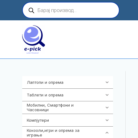
Skip
Products
search
to
content
Лаптопи и опрема
703
Таблети и опрема
300
Мобилни, Смартфони и
961
Часовници
Компјутери
218
Конзоли,игри и опрема за
1301
играње