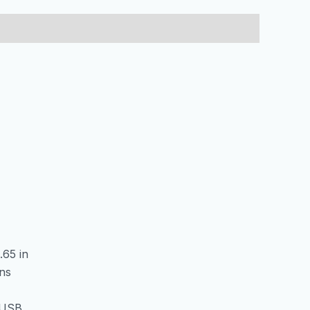
Ultra-
Lightweight
Gaming
Black
количина
65 in
ns
 USB