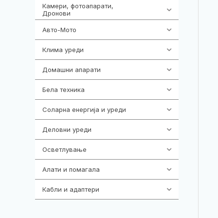
Камери, фотоапарати,
325
Дронови
Авто-Мото
139
Клима уреди
137
Домашни апарати
370
Бела техника
202
Соларна енергија и уреди
7
Деловни уреди
85
Осветлување
36
Алати и помагала
55
Кабли и адаптери
392