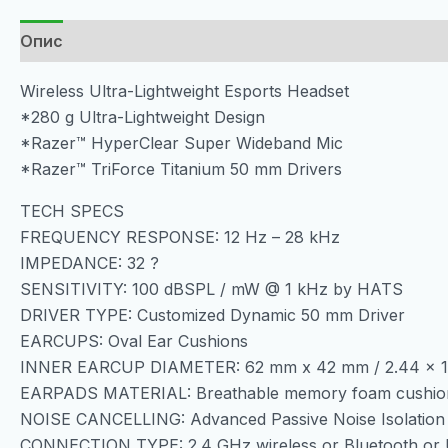
Опис
Wireless Ultra-Lightweight Esports Headset
*280 g Ultra-Lightweight Design
*Razer™ HyperClear Super Wideband Mic
*Razer™ TriForce Titanium 50 mm Drivers
TECH SPECS
FREQUENCY RESPONSE: 12 Hz – 28 kHz
IMPEDANCE: 32 ?
SENSITIVITY: 100 dBSPL / mW @ 1 kHz by HATS
DRIVER TYPE: Customized Dynamic 50 mm Driver
EARCUPS: Oval Ear Cushions
INNER EARCUP DIAMETER: 62 mm x 42 mm / 2.44 x 1.
EARPADS MATERIAL: Breathable memory foam cushio
NOISE CANCELLING: Advanced Passive Noise Isolation
CONNECTION TYPE: 2.4 GHz wireless or Bluetooth or