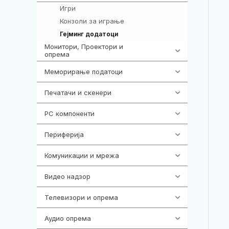
Игри
589
Конзоли за играње
18
694
Гејминг додатоци
Монитори, Проектори и
474
опрема
Меморирање податоци
540
Печатачи и скенери
976
PC компоненти
1058
Периферија
1850
Комуникации и мрежа
454
Видео надзор
163
Телевизори и опрема
278
Аудио опрема
416