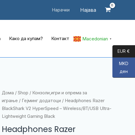
Најава
Нарачки
а
Како да купам?
Контакт
Macedonian
▼
EUR €
MKD
ден
Дома
/
Shop
/
Конзоли,игри и опрема за
играње
/
Гејминг додатоци
/ Headphones Razer
BlackShark V2 HyperSpeed – Wireless/BT/USB Ultra-
Lightweight Gaming Black
Headphones Razer