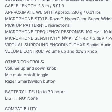
CABLE LENGTH: 1.8 m / 5.91 ft
APPROXIMATE WEIGHT: Approx. 280 g / 0.61 lbs
MICROPHONE STYLE: Razer™ HyperClear Super Wideb
PICK-UP PATTERN: Unidirectional
MICROPHONE FREQUENCY RESPONSE: 100 Hz – 10 k
MICROPHONE SENSITIVITY (@1KHZ): -42 ± 3 dBV / PA
VIRTUAL SURROUND ENCODING: THX® Spatial Audio
VOLUME CONTROL: Volume up and down knob
OTHER CONTROLS:
Volume up and down knob
Mic mute on/off toggle
Razer SmartSwitch button
BATTERY LIFE: Up to 70 hours
LIGHTING: None
COMPATIBILITY: