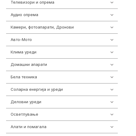
Телевизори и опрема
278
Аудио опрема
416
Камери, фотоапарати, Дронови
325
Авто-Мото
139
Клима уреди
137
Домашни апарати
370
Бела техника
202
Соларна енергија и уреди
7
Деловни уреди
85
Осветлување
36
Алати и помагала
55