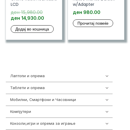
LCD
w/Adapter
Original
ден
15,980.00
ден
980.00
price
Current
ден
14,930.00
Прочитај повеќе
was:
price
Додај во кошница
ден 15,980.00.
is:
ден 14,930.00.
Лаптопи и опрема
703
Таблети и опрема
300
Мобилни, Смартфони и Часовници
961
Компјутери
218
Конзоли,игри и опрема за играње
1301