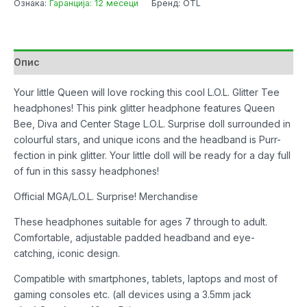
Ознака:
Гаранција: 12 месеци
Бренд: OTL
Surprise!
Glitter
Glam
Pink
Опис
Dome
количина
Your little Queen will love rocking this cool L.O.L. Glitter Tee
headphones! This pink glitter headphone features Queen
Bee, Diva and Center Stage L.O.L. Surprise doll surrounded in
colourful stars, and unique icons and the headband is Purr-
fection in pink glitter. Your little doll will be ready for a day full
of fun in this sassy headphones!
Official MGA/L.O.L. Surprise! Merchandise
These headphones suitable for ages 7 through to adult.
Comfortable, adjustable padded headband and eye-
catching, iconic design.
Compatible with smartphones, tablets, laptops and most of
gaming consoles etc. (all devices using a 3.5mm jack