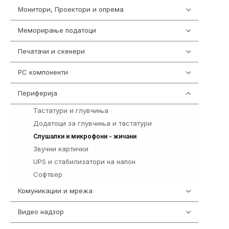
Монитори, Проектори и опрема
474
Меморирање податоци
540
Печатачи и скенери
976
PC компоненти
1058
Периферија
1850
Тастатури и глувчиња
821
Додатоци за глувчиња и тастатури
149
772
Слушалки и микрофони - жичани
Звучни картички
1
UPS и стабилизатори на напон
97
Софтвер
10
Комуникации и мрежа
454
Видео надзор
163