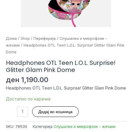
Дома
/
Shop
/
Периферија
/
Слушалки и микрофони -
жичани
/ Headphones OTL Teen L.O.L. Surprise! Glitter Glam Pink
Dome
Headphones OTL Teen L.O.L. Surprise!
Glitter Glam Pink Dome
ден
1,190.00
Headphones OTL Teen L.O.L. Surprise! Glitter Glam Pink Dome
Достапно по нарачка
Headphones
Додај во кошница
OTL
Teen
SKU:
78530
Категорија
Слушалки и микрофони - жичани
L.O.L.