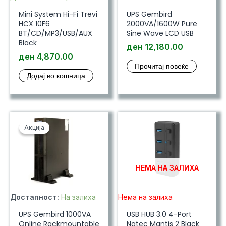
Mini System Hi-Fi Trevi
UPS Gembird
HCX 10F6
2000VA/1600W Pure
BT/CD/MP3/USB/AUX
Sine Wave LCD USB
Black
ден
12,180.00
ден
4,870.00
Прочитај повеќе
Додај во кошница
Акција
Акција
НЕМА НА ЗАЛИХА
Достапност:
На залиха
Нема на залиха
UPS Gembird 1000VA
USB HUB 3.0 4-Port
Online Rackmountable
Natec Mantis 2 Black