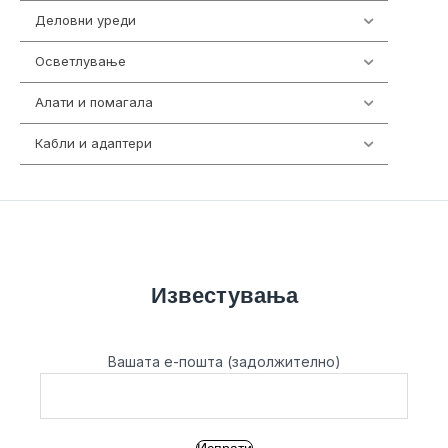
Деловни уреди
85
Осветлување
36
Алати и помагала
55
Кабли и адаптери
392
Известувања
Вашата е-пошта (задолжително)