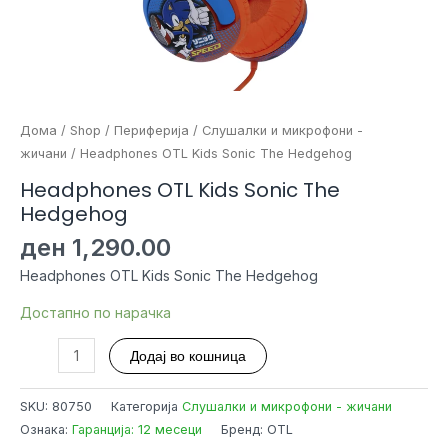
Дома
/
Shop
/
Периферија
/
Слушалки и микрофони -
жичани
/ Headphones OTL Kids Sonic The Hedgehog
Headphones OTL Kids Sonic The
Hedgehog
ден
1,290.00
Headphones OTL Kids Sonic The Hedgehog
Достапно по нарачка
Headphones
Додај во кошница
OTL
Kids
SKU:
80750
Категорија
Слушалки и микрофони - жичани
Sonic
Ознака:
Гаранција: 12 месеци
Бренд: OTL
The