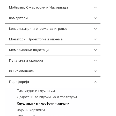
Мобилни, Смартфони и Часовници
961
Компјутери
218
Конзоли,игри и опрема за играње
1301
Монитори, Проектори и опрема
474
Меморирање податоци
540
Печатачи и скенери
976
PC компоненти
1058
Периферија
1850
Тастатури и глувчиња
821
Додатоци за глувчиња и тастатури
149
772
Слушалки и микрофони - жичани
Звучни картички
1