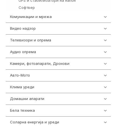
UPS и стабилизатори на напон
97
Софтвер
10
Комуникации и мрежа
454
Видео надзор
163
Телевизори и опрема
278
Аудио опрема
416
Камери, фотоапарати, Дронови
325
Авто-Мото
139
Клима уреди
137
Домашни апарати
370
Бела техника
202
Соларна енергија и уреди
7