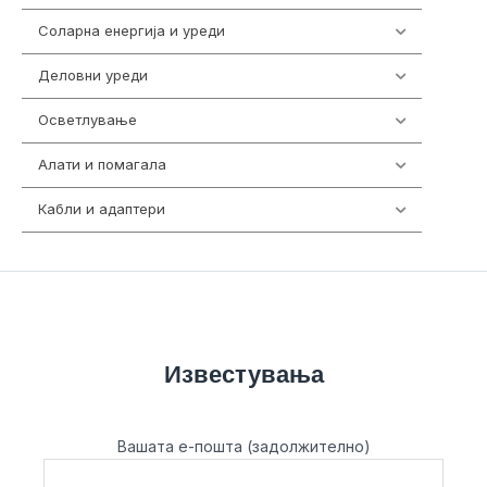
Соларна енергија и уреди
7
Деловни уреди
85
Осветлување
36
Алати и помагала
55
Кабли и адаптери
392
Известувања
Вашата е-пошта (задолжително)