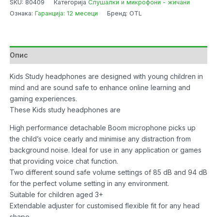
SKU:
80409
Категорија
Слушалки и микрофони - жичани
L.O.L
Ознака:
Гаранција: 12 месеци
Бренд: OTL
Surprise!
Lets
Dance
Interactive
Опис
-
Pink
Kids Study headphones are designed with young children in
количина
mind and are sound safe to enhance online learning and
gaming experiences.
These Kids study headphones are
High performance detachable Boom microphone picks up
the child’s voice cearly and minimise any distraction from
background noise. Ideal for use in any application or games
that providing voice chat function.
Two different sound safe volume settings of 85 dB and 94 dB
for the perfect volume setting in any environment.
Suitable for children aged 3+
Extendable adjuster for customised flexible fit for any head
shape