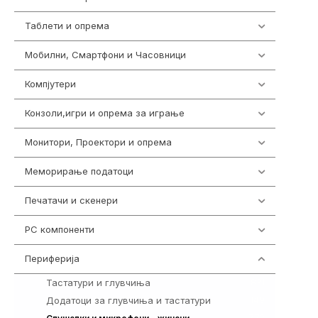
Таблети и опрема
317
Мобилни, Смартфони и Часовници
985
Компјутери
224
Конзоли,игри и опрема за играње
1292
Монитори, Проектори и опрема
474
Меморирање податоци
537
Печатачи и скенери
976
PC компоненти
1058
Периферија
1850
Тастатури и глувчиња
821
Додатоци за глувчиња и тастатури
149
772