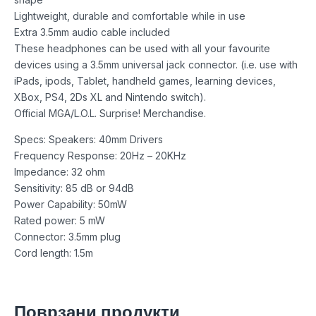
Lightweight, durable and comfortable while in use
Extra 3.5mm audio cable included
These headphones can be used with all your favourite
devices using a 3.5mm universal jack connector. (i.e. use with
iPads, ipods, Tablet, handheld games, learning devices,
XBox, PS4, 2Ds XL and Nintendo switch).
Official MGA/L.O.L. Surprise! Merchandise.
Specs: Speakers: 40mm Drivers
Frequency Response: 20Hz – 20KHz
Impedance: 32 ohm
Sensitivity: 85 dB or 94dB
Power Capability: 50mW
Rated power: 5 mW
Connector: 3.5mm plug
Cord length: 1.5m
Поврзани продукти