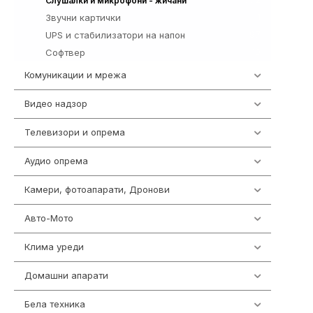
Слушалки и микрофони - жичани
Звучни картички
1
UPS и стабилизатори на напон
97
Софтвер
10
Комуникации и мрежа
454
Видео надзор
162
Телевизори и опрема
278
Аудио опрема
414
Камери, фотоапарати, Дронови
324
Авто-Мото
139
Клима уреди
138
Домашни апарати
370
Бела техника
202