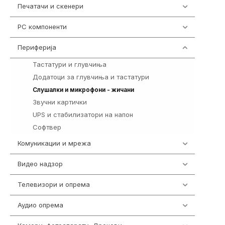
Печатачи и скенери
976
PC компоненти
1058
Периферија
1850
Тастатури и глувчиња
821
Додатоци за глувчиња и тастатури
149
772
Слушалки и микрофони - жичани
Звучни картички
1
UPS и стабилизатори на напон
97
Софтвер
10
Комуникации и мрежа
454
Видео надзор
162
Телевизори и опрема
278
Аудио опрема
414