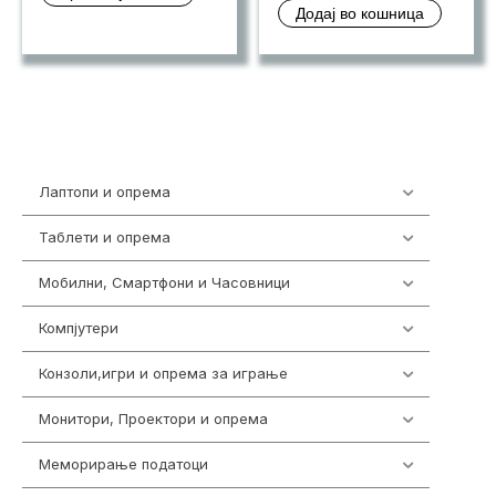
Додај во кошница
Лаптопи и опрема
700
Таблети и опрема
317
Мобилни, Смартфони и Часовници
985
Компјутери
224
Конзоли,игри и опрема за играње
1292
Монитори, Проектори и опрема
474
Меморирање податоци
537