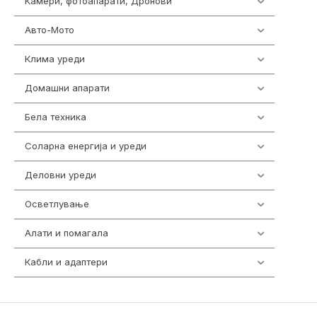
Камери, фотоапарати, Дронови
324
Авто-Мото
139
Клима уреди
138
Домашни апарати
370
Бела техника
202
Соларна енергија и уреди
7
Деловни уреди
85
Осветлување
36
Алати и помагала
55
Кабли и адаптери
392