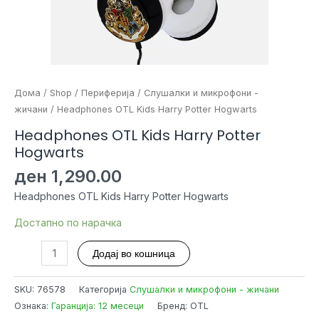
Дома
/
Shop
/
Периферија
/
Слушалки и микрофони -
жичани
/ Headphones OTL Kids Harry Potter Hogwarts
Headphones OTL Kids Harry Potter
Hogwarts
ден
1,290.00
Headphones OTL Kids Harry Potter Hogwarts
Достапно по нарачка
Headphones
Додај во кошница
OTL
Kids
SKU:
76578
Категорија
Слушалки и микрофони - жичани
Harry
Ознака:
Гаранција: 12 месеци
Бренд: OTL
Potter