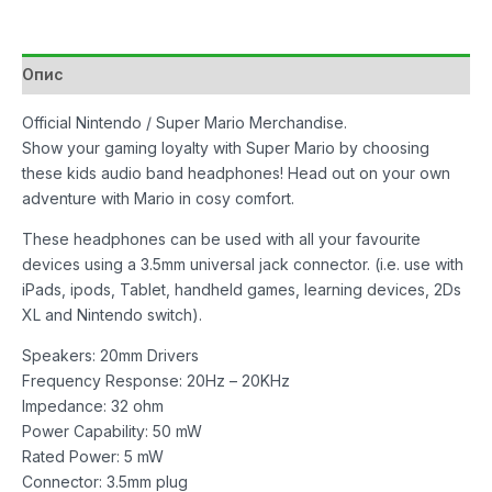
Super
Mario
количина
Опис
Official Nintendo / Super Mario Merchandise.
Show your gaming loyalty with Super Mario by choosing
these kids audio band headphones! Head out on your own
adventure with Mario in cosy comfort.
These headphones can be used with all your favourite
devices using a 3.5mm universal jack connector. (i.e. use with
iPads, ipods, Tablet, handheld games, learning devices, 2Ds
XL and Nintendo switch).
Speakers: 20mm Drivers
Frequency Response: 20Hz – 20KHz
Impedance: 32 ohm
Power Capability: 50 mW
Rated Power: 5 mW
Connector: 3.5mm plug