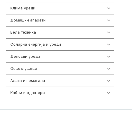
Клима уреди
138
Домашни апарати
370
Бела техника
202
Соларна енергија и уреди
7
Деловни уреди
85
Осветлување
36
Алати и помагала
55
Кабли и адаптери
392