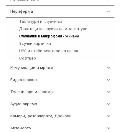
Периферија
1850
Тастатури и глувчиња
821
Додатоци за глувчиња и тастатури
149
772
Слушалки и микрофони - жичани
Звучни картички
1
UPS и стабилизатори на напон
97
Софтвер
10
Комуникации и мрежа
454
Видео надзор
161
Телевизори и опрема
278
Аудио опрема
416
Камери, фотоапарати, Дронови
325
Авто-Мото
139