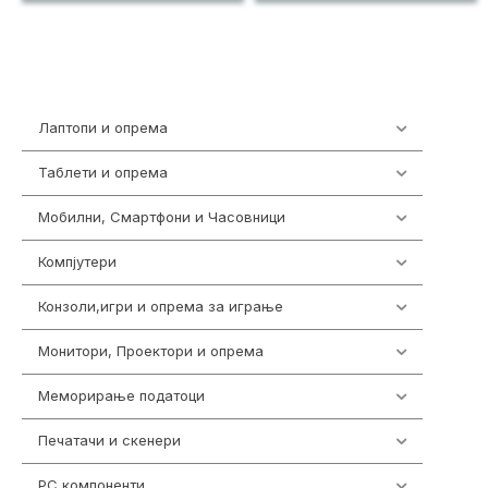
Лаптопи и опрема
703
Таблети и опрема
300
Мобилни, Смартфони и Часовници
977
Компјутери
218
Конзоли,игри и опрема за играње
1301
Монитори, Проектори и опрема
474
Меморирање податоци
540
Печатачи и скенери
976
PC компоненти
1058