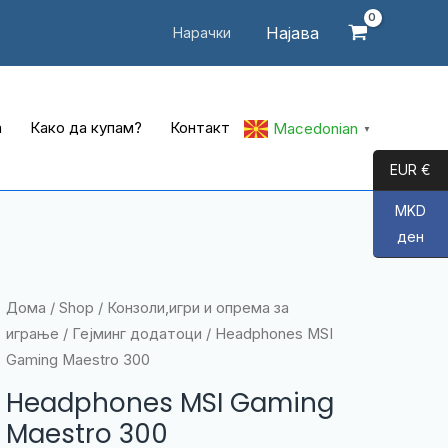
Најава
Нарачки
а
Како да купам?
Контакт
Macedonian
▼
EUR €
MKD
ден
Дома
/
Shop
/
Конзоли,игри и опрема за
играње
/
Гејминг додатоци
/ Headphones MSI
Gaming Maestro 300
Headphones MSI Gaming
Maestro 300