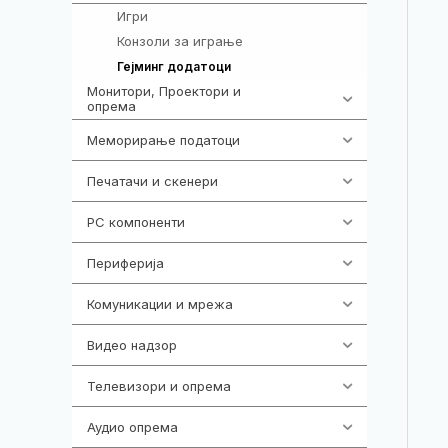
Игри
589
Конзоли за играње
18
694
Гејминг додатоци
Монитори, Проектори и
474
опрема
Меморирање податоци
540
Печатачи и скенери
976
PC компоненти
1058
Периферија
1850
Комуникации и мрежа
454
Видео надзор
163
Телевизори и опрема
278
Аудио опрема
416