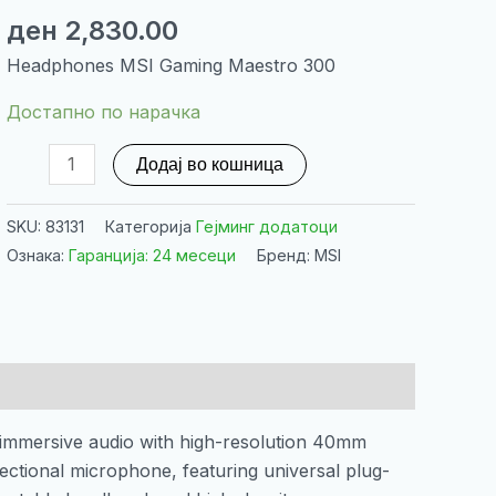
ден
2,830.00
Headphones MSI Gaming Maestro 300
Достапно по нарачка
Headphones
Додај во кошница
MSI
Gaming
SKU:
83131
Категорија
Гејминг додатоци
Maestro
Ознака:
Гаранција: 24 месеци
Бренд: MSI
300
количина
immersive audio with high-resolution 40mm
ectional microphone, featuring universal plug-