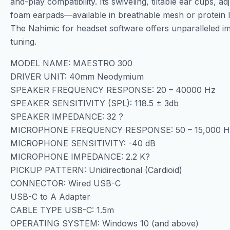
and-play compatibility. Its swiveling, tiltable ear cups,
foam earpads—available in breathable mesh or protein l
The Nahimic for headset software offers unparalleled 
tuning.
MODEL NAME: MAESTRO 300
DRIVER UNIT: 40mm Neodymium
SPEAKER FREQUENCY RESPONSE: 20 – 40000 Hz
SPEAKER SENSITIVITY (SPL): 118.5 ± 3db
SPEAKER IMPEDANCE: 32 ?
MICROPHONE FREQUENCY RESPONSE: 50 – 15,000 H
MICROPHONE SENSITIVITY: -40 dB
MICROPHONE IMPEDANCE: 2.2 K?
PICKUP PATTERN: Unidirectional (Cardioid)
CONNECTOR: Wired USB-C
USB-C to A Adapter
CABLE TYPE USB-C: 1.5m
OPERATING SYSTEM: Windows 10 (and above)