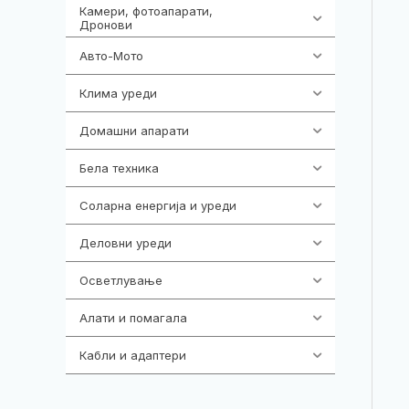
Камери, фотоапарати,
325
Дронови
Авто-Мото
139
Клима уреди
137
Домашни апарати
370
Бела техника
202
Соларна енергија и уреди
7
Деловни уреди
85
Осветлување
36
Алати и помагала
55
Кабли и адаптери
392