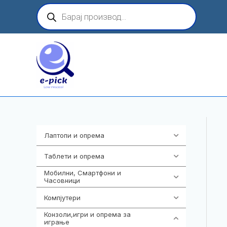
Skip
Products
search
to
content
Лаптопи и опрема
703
Таблети и опрема
300
Мобилни, Смартфони и
961
Часовници
Компјутери
218
Конзоли,игри и опрема за
1301
играње