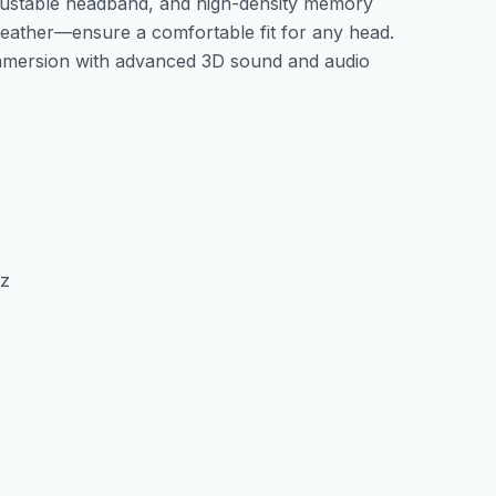
 adjustable headband, and high-density memory
eather—ensure a comfortable fit for any head.
immersion with advanced 3D sound and audio
z