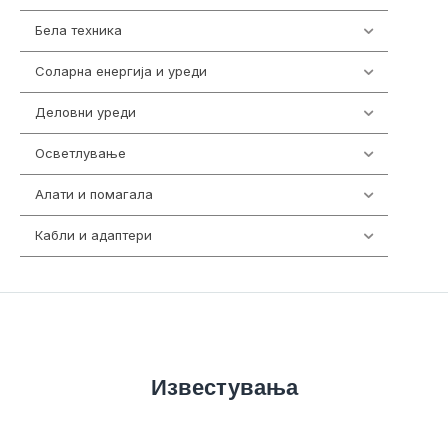
Бела техника
202
Соларна енергија и уреди
7
Деловни уреди
85
Осветлување
36
Алати и помагала
55
Кабли и адаптери
392
Известувања