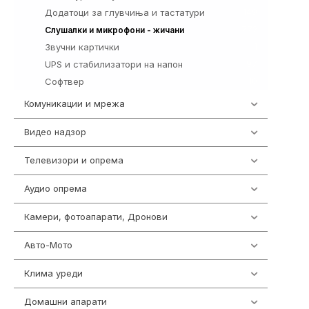
Додатоци за глувчиња и тастатури
149
772
Слушалки и микрофони - жичани
Звучни картички
1
UPS и стабилизатори на напон
97
Софтвер
10
Комуникации и мрежа
454
Видео надзор
162
Телевизори и опрема
278
Аудио опрема
414
Камери, фотоапарати, Дронови
324
Авто-Мото
139
Клима уреди
138
Домашни апарати
370