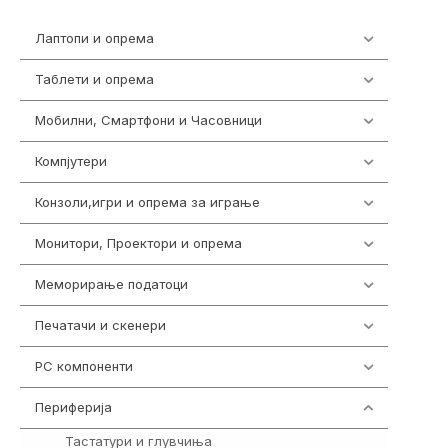
Лаптопи и опрема
700
Таблети и опрема
317
Мобилни, Смартфони и Часовници
985
Компјутери
223
Конзоли,игри и опрема за играње
1292
Монитори, Проектори и опрема
474
Меморирање податоци
537
Печатачи и скенери
976
PC компоненти
1058
Периферија
1850
Тастатури и глувчиња
821