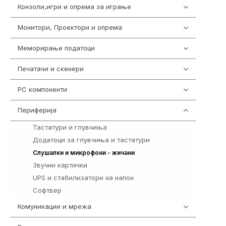
Конзоли,игри и опрема за играње
1292
Монитори, Проектори и опрема
474
Меморирање податоци
537
Печатачи и скенери
976
PC компоненти
1058
Периферија
1850
Тастатури и глувчиња
821
Додатоци за глувчиња и тастатури
149
772
Слушалки и микрофони - жичани
Звучни картички
1
UPS и стабилизатори на напон
97
Софтвер
10
Комуникации и мрежа
454