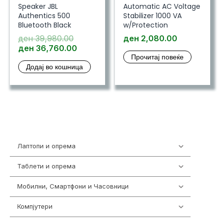
Speaker JBL
Automatic AC Voltage
Authentics 500
Stabilizer 1000 VA
Bluetooth Black
w/Protection
Original
ден
39,980.00
ден
2,080.00
price
Current
ден
36,760.00
Прочитај повеќе
was:
price
Додај во кошница
ден 39,980.00.
is:
ден 36,760.00.
Лаптопи и опрема
700
Таблети и опрема
317
Мобилни, Смартфони и Часовници
985
Компјутери
224