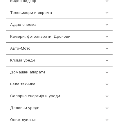
Видео надзор
162
Телевизори и опрема
278
Аудио опрема
414
Камери, фотоапарати, Дронови
324
Авто-Мото
139
Клима уреди
138
Домашни апарати
370
Бела техника
202
Соларна енергија и уреди
7
Деловни уреди
85
Осветлување
36