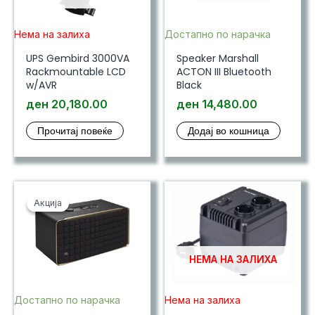
Нема на залиха
Достапно по нарачка
UPS Gembird 3000VA
Speaker Marshall
Rackmountable LCD
ACTON III Bluetooth
w/AVR
Black
ден
20,180.00
ден
14,480.00
Прочитај повеќе
Додај во кошница
Акција
Акција
НЕМА НА ЗАЛИХА
Достапно по нарачка
Нема на залиха