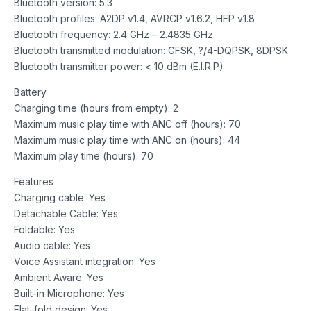
Bluetooth version: 5.3
Bluetooth profiles: A2DP v1.4, AVRCP v1.6.2, HFP v1.8
Bluetooth frequency: 2.4 GHz – 2.4835 GHz
Bluetooth transmitted modulation: GFSK, ?/4-DQPSK, 8DPSK
Bluetooth transmitter power: < 10 dBm (E.I.R.P)
Battery
Charging time (hours from empty): 2
Maximum music play time with ANC off (hours): 70
Maximum music play time with ANC on (hours): 44
Maximum play time (hours): 70
Features
Charging cable: Yes
Detachable Cable: Yes
Foldable: Yes
Audio cable: Yes
Voice Assistant integration: Yes
Ambient Aware: Yes
Built-in Microphone: Yes
Flat-fold design: Yes