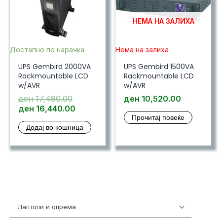
НЕМА НА ЗАЛИХА
Достапно по нарачка
Нема на залиха
UPS Gembird 2000VA
UPS Gembird 1500VA
Rackmountable LCD
Rackmountable LCD
w/AVR
w/AVR
Original
ден
17,480.00
ден
10,520.00
price
Current
ден
16,440.00
Прочитај повеќе
was:
price
Додај во кошница
ден 17,480.00.
is:
ден 16,440.00.
Лаптопи и опрема
700