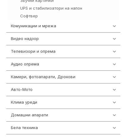
Звучни картички
1
UPS и стабилизатори на напон
97
Софтвер
10
Комуникации и мрежа
454
Видео надзор
162
Телевизори и опрема
278
Аудио опрема
414
Камери, фотоапарати, Дронови
324
Авто-Мото
139
Клима уреди
138
Домашни апарати
370
Бела техника
202