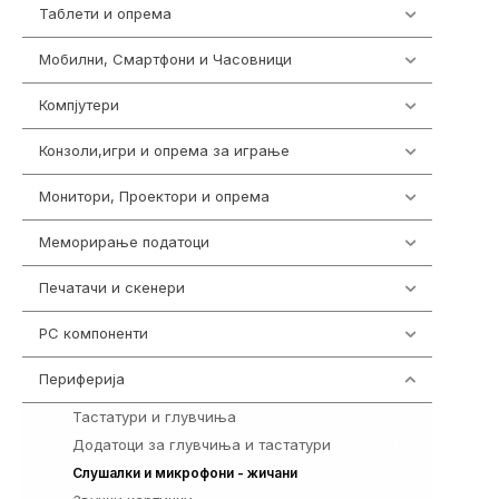
Таблети и опрема
317
Мобилни, Смартфони и Часовници
985
Компјутери
224
Конзоли,игри и опрема за играње
1292
Монитори, Проектори и опрема
474
Меморирање податоци
537
Печатачи и скенери
976
PC компоненти
1058
Периферија
1850
Тастатури и глувчиња
821
Додатоци за глувчиња и тастатури
149
772
Слушалки и микрофони - жичани