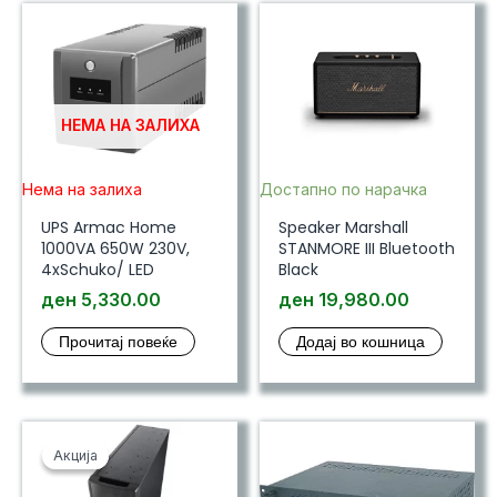
НЕМА НА ЗАЛИХА
Нема на залиха
Достапно по нарачка
UPS Armac Home
Speaker Marshall
1000VA 650W 230V,
STANMORE III Bluetooth
4xSchuko/ LED
Black
ден
5,330.00
ден
19,980.00
Прочитај повеќе
Додај во кошница
Акција
Акција