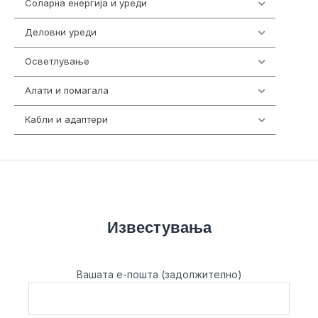
Соларна енергија и уреди
7
Деловни уреди
85
Осветлување
36
Алати и помагала
55
Кабли и адаптери
392
Известувања
Вашата е-пошта (задолжително)