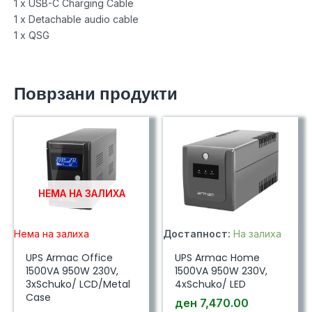
1 x USB-C Charging Cable
1 x Detachable audio cable
1 x QSG
Поврзани продукти
НЕМА НА ЗАЛИХА
Нема на залиха
Достапност:
На залиха
UPS Armac Office
UPS Armac Home
1500VA 950W 230V,
1500VA 950W 230V,
3xSchuko/ LCD/Metal
4xSchuko/ LED
Case
ден
7,470.00