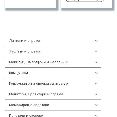
ден 14,93
Лаптопи и опрема
703
Таблети и опрема
300
Мобилни, Смартфони и Часовници
977
Компјутери
218
Конзоли,игри и опрема за играње
1301
Монитори, Проектори и опрема
474
Меморирање податоци
540
Печатачи и скенери
976