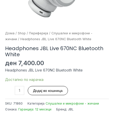
Дома
/
Shop
/
Периферија
/
Слушалки и микрофони -
жичани
/ Headphones JBL Live 670NC Bluetooth White
Headphones JBL Live 670NC Bluetooth
White
ден
7,400.00
Headphones JBL Live 670NC Bluetooth White
Достапно по нарачка
Headphones
Додај во кошница
JBL
Live
SKU:
71860
Категорија
Слушалки и микрофони - жичани
670NC
Ознака:
Гаранција: 12 месеци
Бренд: JBL
Bluetooth