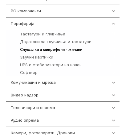
PC компоненти
1058
Периферија
1850
Тастатури и глувчиња
821
Додатоци за глувчиња и тастатури
149
772
Слушалки и микрофони - жичани
Звучни картички
1
UPS и стабилизатори на напон
97
Софтвер
10
Комуникации и мрежа
454
Видео надзор
161
Телевизори и опрема
278
Аудио опрема
416
Камери, фотоапарати, Дронови
325