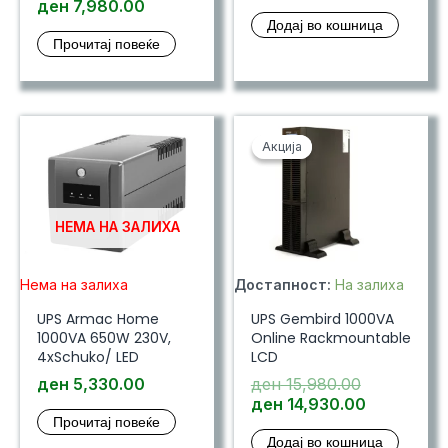
ден
7,980.00
Додај во кошница
Прочитај повеќе
Акција
Акција
НЕМА НА ЗАЛИХА
Нема на залиха
Достапност:
На залиха
UPS Armac Home
UPS Gembird 1000VA
1000VA 650W 230V,
Online Rackmountable
4xSchuko/ LED
LCD
Original
ден
5,330.00
ден
15,980.00
price
Current
ден
14,930.00
Прочитај повеќе
was:
price
Додај во кошница
ден 15,980
is: