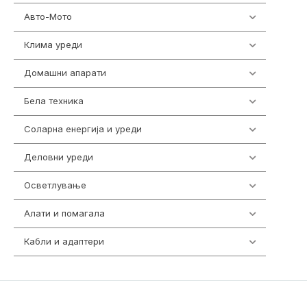
Авто-Мото
139
Клима уреди
138
Домашни апарати
370
Бела техника
202
Соларна енергија и уреди
7
Деловни уреди
85
Осветлување
36
Алати и помагала
55
Кабли и адаптери
392