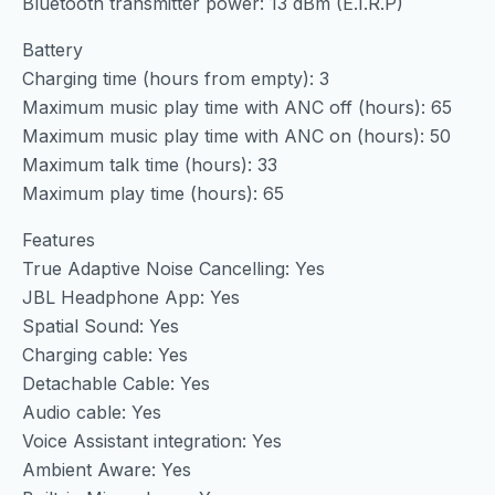
Bluetooth transmitter power: 13 dBm (E.I.R.P)
Battery
Charging time (hours from empty): 3
Maximum music play time with ANC off (hours): 65
Maximum music play time with ANC on (hours): 50
Maximum talk time (hours): 33
Maximum play time (hours): 65
Features
True Adaptive Noise Cancelling: Yes
JBL Headphone App: Yes
Spatial Sound: Yes
Charging cable: Yes
Detachable Cable: Yes
Audio cable: Yes
Voice Assistant integration: Yes
Ambient Aware: Yes