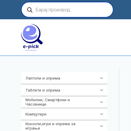
Skip
Products
search
to
content
Лаптопи и опрема
703
Таблети и опрема
300
Мобилни, Смартфони и
961
Часовници
Компјутери
218
Конзоли,игри и опрема за
1301
играње