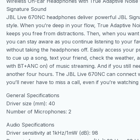
Wireless On-Ear Headphones with True Adaptive Noise C
Signature Sound
JBL Live 670NC headphones deliver powerful JBL Sign
style. When you’re deep in your flow, True Adaptive No
keeps you free from distractions. Then, when you want
you can stay aware as you continue listening to your fa
without taking the headphones off. Easily access your pr
to cue up a song, text your friend, check the weather,
with BT+ANC on) of music streaming. And if you still n
another four hours. The JBL Live 670NC can connect wi
you’ll never have to miss a call, even if you’re watching
General Specifications
Driver size (mm): 40
Number of Microphones: 2
Audio Specifications
Driver sensitivity at 1kHz/1mW (dB): 98