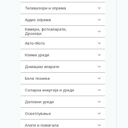
Телевизори и опрема
278
Аудио опрема
416
Камери, фотоапарати,
325
Дронови
Авто-Мото
139
Клима уреди
136
Домашни апарати
370
Бела техника
202
Соларна енергија и уреди
7
Деловни уреди
85
Осветлување
36
Алати и помагала
55