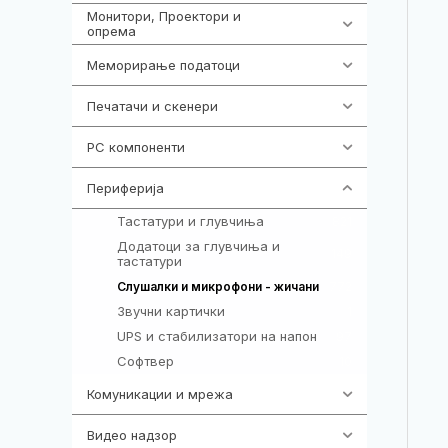
Монитори, Проектори и
474
опрема
Меморирање податоци
540
Печатачи и скенери
976
PC компоненти
1058
Периферија
1850
Тастатури и глувчиња
821
Додатоци за глувчиња и
149
тастатури
772
Слушалки и микрофони - жичани
Звучни картички
1
UPS и стабилизатори на напон
97
Софтвер
10
Комуникации и мрежа
454
Видео надзор
163