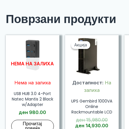
Поврзани продукти
Акција
Акција
НЕМА НА ЗАЛИХА
Нема на залиха
Достапност:
На
залиха
USB HUB 3.0 4-Port
Natec Mantis 2 Black
UPS Gembird 1000VA
w/Adapter
Online
Rackmountable LCD
ден
980.00
Original
ден
15,980.00
Прочитај
price
Current
ден
14,930.00
повеќе