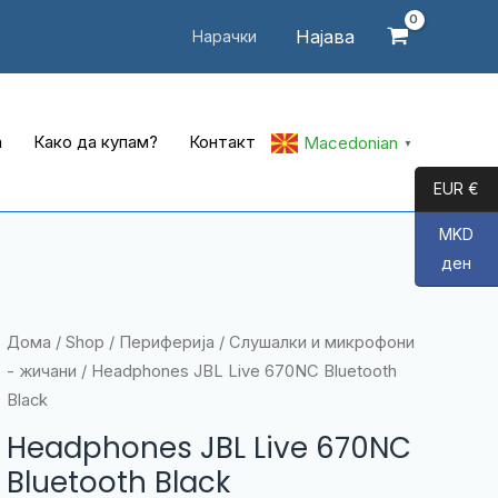
Најава
Нарачки
а
Како да купам?
Контакт
Macedonian
▼
EUR €
MKD
ден
Дома
/
Shop
/
Периферија
/
Слушалки и микрофони
- жичани
/ Headphones JBL Live 670NC Bluetooth
Black
Headphones JBL Live 670NC
Bluetooth Black