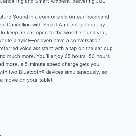
ancelling and Smart Ambient, delivering JBL
ature Sound in a comfortable on-ear headband
ise Cancelling with Smart Ambient technology
 to keep an ear open to the world around you,
vorite playlist—or even have a conversation
eferred voice assistant with a tap on the ear cup
 and much more. You’ll enjoy 65 hours (50 hours
eed more, a 5-minute speed charge gets you
th two Bluetooth® devices simultaneously, so
 a movie on your tablet.