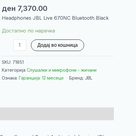
ден
7,370.00
Headphones JBL Live 670NC Bluetooth Black
Достапно по нарачка
Headphones
Додај во кошница
JBL
Live
SKU:
71851
670NC
Категорија
Слушалки и микрофони - жичани
Bluetooth
Ознака:
Гаранција: 12 месеци
Бренд: JBL
Black
количина