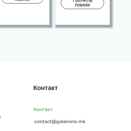
Прочитај
повеќе
80.00.
30.00.
Контакт
Контакт
т