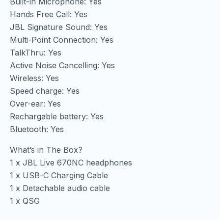
Built-in Microphone: Yes
Hands Free Call: Yes
JBL Signature Sound: Yes
Multi-Point Connection: Yes
TalkThru: Yes
Active Noise Cancelling: Yes
Wireless: Yes
Speed charge: Yes
Over-ear: Yes
Rechargable battery: Yes
Bluetooth: Yes
What’s in The Box?
1 x JBL Live 670NC headphones
1 x USB-C Charging Cable
1 x Detachable audio cable
1 x QSG