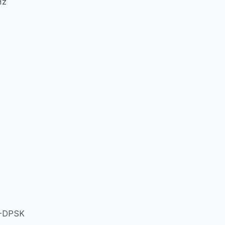
Hz
8-DPSK