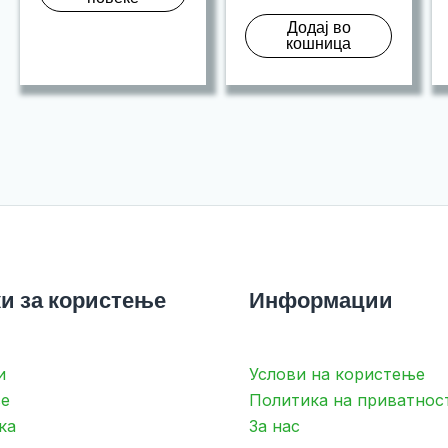
was:
price
Додај во
ден 15,9
is:
кошница
ден 14,9
и за користење
Информации
и
Услови на користење
е
Политика на приватнос
ка
За нас