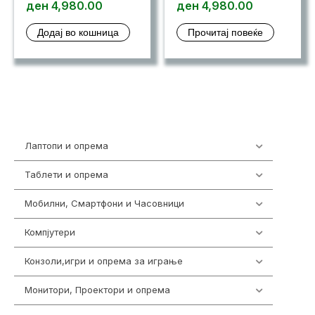
ден
4,980.00
ден
4,980.00
Додај во кошница
Прочитај повеќе
Лаптопи и опрема
703
Таблети и опрема
300
Мобилни, Смартфони и Часовници
977
Компјутери
218
Конзоли,игри и опрема за играње
1301
Монитори, Проектори и опрема
474