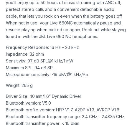
you’ll enjoy up to 50 hours of music streaming with ANC off,
perfect stereo calls and a convenient detachable audio
cable, that lets you rock on even when the battery goes off.
When not in use, your Live 660NC automatically pause and
resume playing when picked up again. Rock out while staying
tuned in with the JBL Live 660 NC headphones.
Frequency Response: 16 Hz – 20 kHz
Impedance: 32 ohm
Sensitivity: 97 dB SPL@1 kHz/1 mW
Maximum SPL: 94 dB SPL
Microphone sensitivity: -19 dBV@1 kHz/Pa
Weight: 265 g
Driver Size: 40 mm/1.6” Dynamic Driver
Bluetooth version: V5.0
Bluetooth profile version: HFP V1.7, A2DP V1.3, AVRCP V1.6
Bluetooth transmitter frequency range: 2.4 GHz – 2.4835 GHz
Bluetooth transmitter power: < 10 dBm