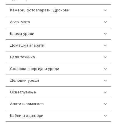
Камери, фотоапарати, Дронови
325
Авто-Мото
139
Клима уреди
138
Домашни апарати
370
Бела техника
202
Соларна енергија и уреди
7
Деловни уреди
85
Осветлување
36
Алати и помагала
55
Кабли и адаптери
392