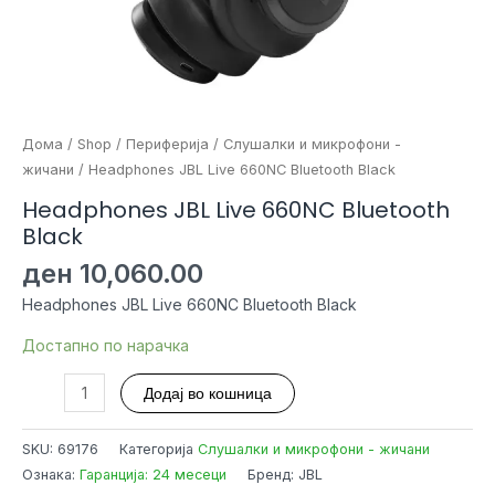
Дома
/
Shop
/
Периферија
/
Слушалки и микрофони -
жичани
/ Headphones JBL Live 660NC Bluetooth Black
Headphones JBL Live 660NC Bluetooth
Black
ден
10,060.00
Headphones JBL Live 660NC Bluetooth Black
Достапно по нарачка
Headphones
Додај во кошница
JBL
Live
SKU:
69176
Категорија
Слушалки и микрофони - жичани
660NC
Ознака:
Гаранција: 24 месеци
Бренд: JBL
Bluetooth