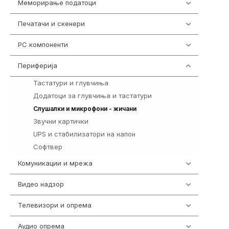
Меморирање податоци
540
Печатачи и скенери
976
PC компоненти
1058
Периферија
1850
Тастатури и глувчиња
821
Додатоци за глувчиња и тастатури
149
772
Слушалки и микрофони - жичани
Звучни картички
1
UPS и стабилизатори на напон
97
Софтвер
10
Комуникации и мрежа
454
Видео надзор
161
Телевизори и опрема
278
Аудио опрема
416