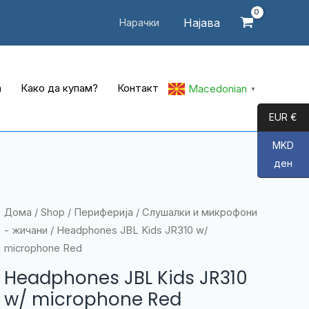
Најава
Нарачки
а
Како да купам?
Контакт
Macedonian
▼
EUR €
MKD
ден
Дома
/
Shop
/
Периферија
/
Слушалки и микрофони
- жичани
/ Headphones JBL Kids JR310 w/
microphone Red
Headphones JBL Kids JR310
w/ microphone Red