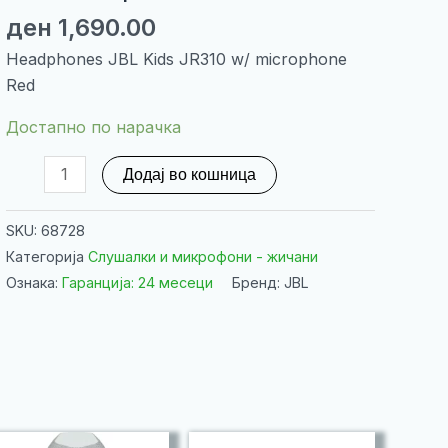
ден
1,690.00
Headphones JBL Kids JR310 w/ microphone
Red
Достапно по нарачка
Headphones
Додај во кошница
JBL
Kids
SKU:
68728
JR310
Категорија
Слушалки и микрофони - жичани
w/
Ознака:
Гаранција: 24 месеци
Бренд: JBL
microphone
Red
количина