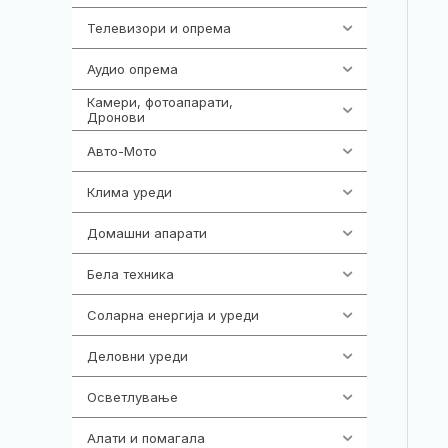
Телевизори и опрема
278
Аудио опрема
414
Камери, фотоапарати,
324
Дронови
Авто-Мото
139
Клима уреди
138
Домашни апарати
370
Бела техника
202
Соларна енергија и уреди
7
Деловни уреди
85
Осветлување
36
Алати и помагала
55