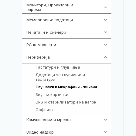
Монитори, Проектори и
474
опрема
Меморирање податоци
537
Печатачи и скенери
976
PC компоненти
1058
Периферија
1850
Тастатури и глувчиња
821
Додатоци за глувчиња и
149
тастатури
772
Слушалки и микрофони - жичани
Звучни картички
1
UPS и стабилизатори на напон
97
Софтвер
10
Комуникации и мрежа
454
Видео надзор
162