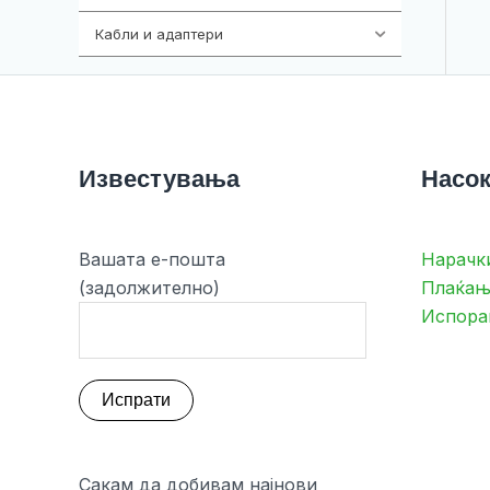
Кабли и адаптери
392
Известувања
Насок
Вашата е-пошта
Нарачк
(задолжително)
Плаќањ
Испора
Сакам да добивам најнови