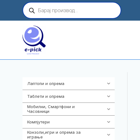
Skip
Products
search
to
content
Лаптопи и опрема
700
Таблети и опрема
317
Мобилни, Смартфони и
985
Часовници
Компјутери
224
Конзоли,игри и опрема за
1292
играње