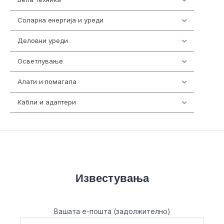
Соларна енергија и уреди
7
Деловни уреди
85
Осветлување
36
Алати и помагала
55
Кабли и адаптери
392
Известувања
Вашата е-пошта (задолжително)