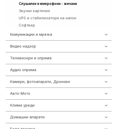
772
Слушалки и микрофони - жичани
Звучни картички
1
UPS и стабилизатори на напон
97
Софтвер
10
Комуникации и мрежа
454
Видео надзор
162
Телевизори и опрема
278
Аудио опрема
414
Камери, фотоапарати, Дронови
324
Авто-Мото
139
Клима уреди
138
Домашни апарати
370
Бела техника
202