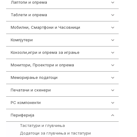
Лаптопи и опрема
700
Таблети и опрема
317
Мобилни, Смартфони и Часовници
985
Компјутери
224
Конзоли,игри и опрема за играње
1292
Монитори, Проектори и опрема
474
Меморирање податоци
537
Печатачи и скенери
976
PC компоненти
1058
Периферија
1850
Тастатури и глувчиња
821
Додатоци за глувчиња и тастатури
149