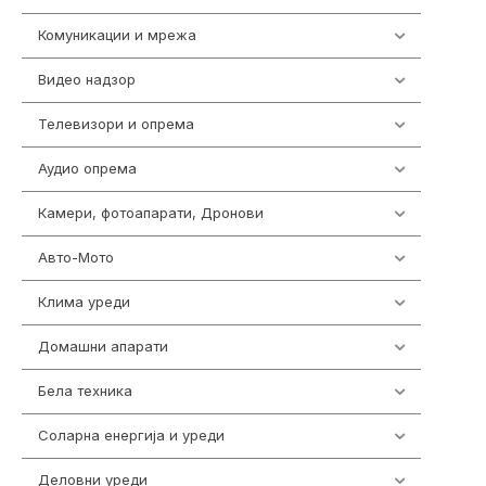
Комуникации и мрежа
454
Видео надзор
162
Телевизори и опрема
278
Аудио опрема
414
Камери, фотоапарати, Дронови
324
Авто-Мото
139
Клима уреди
138
Домашни апарати
370
Бела техника
202
Соларна енергија и уреди
7
Деловни уреди
85