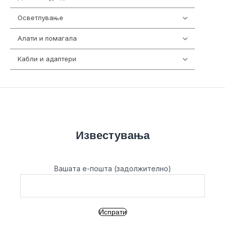
Осветлување
36
Алати и помагала
55
Кабли и адаптери
392
Известувања
Вашата е-пошта (задолжително)