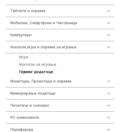
Таблети и опрема
317
Мобилни, Смартфони и Часовници
985
Компјутери
224
Конзоли,игри и опрема за играње
1292
Игри
584
Конзоли за играње
18
690
Гејминг додатоци
Монитори, Проектори и опрема
474
Меморирање податоци
537
Печатачи и скенери
976
PC компоненти
1058
Периферија
1850