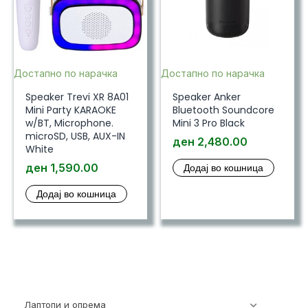
Достапно по нарачка
Достапно по нарачка
Speaker Trevi XR 8A01
Speaker Anker
Mini Party KARAOKE
Bluetooth Soundcore
w/BT, Microphone.
Mini 3 Pro Black
microSD, USB, AUX-IN
ден
2,480.00
White
ден
1,590.00
Додај во кошница
Додај во кошница
Лаптопи и опрема
700