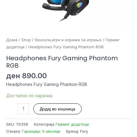
Дома
/
Shop
/
Конзоли,игри и опрема за играње
/
Гејминг
додатоци
/ Headphones Fury Gaming Phantom RGB
Headphones Fury Gaming Phantom
RGB
ден
890.00
Headphones Fury Gaming Phantom RGB
Достапно по нарачка
Headphones
Додај во кошница
Fury
Gaming
SKU:
70358
Категорија
Гејминг додатоци
Phantom
Ознака:
Гаранција: 6 месеци
Бренд: Fury
RGB