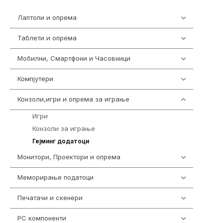
Лаптопи и опрема
700
Таблети и опрема
317
Мобилни, Смартфони и Часовници
985
Компјутери
224
Конзоли,игри и опрема за играње
1292
Игри
584
Конзоли за играње
18
690
Гејминг додатоци
Монитори, Проектори и опрема
474
Меморирање податоци
537
Печатачи и скенери
976
PC компоненти
1058