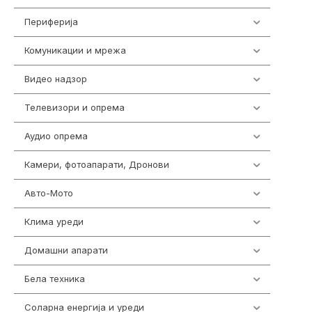
Периферија
1850
Комуникации и мрежа
454
Видео надзор
162
Телевизори и опрема
278
Аудио опрема
414
Камери, фотоапарати, Дронови
324
Авто-Мото
139
Клима уреди
138
Домашни апарати
370
Бела техника
202
Соларна енергија и уреди
7