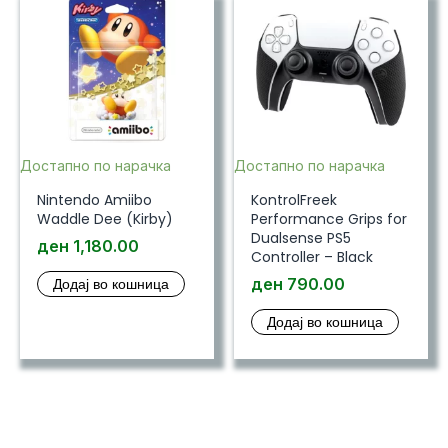
Достапно по нарачка
Достапно по нарачка
Nintendo Amiibo
KontrolFreek
Waddle Dee (Kirby)
Performance Grips for
Dualsense PS5
ден
1,180.00
Controller – Black
Додај во кошница
ден
790.00
Додај во кошница