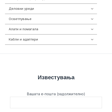
Деловни уреди
85
Осветлување
36
Алати и помагала
55
Кабли и адаптери
392
Известувања
Вашата е-пошта (задолжително)