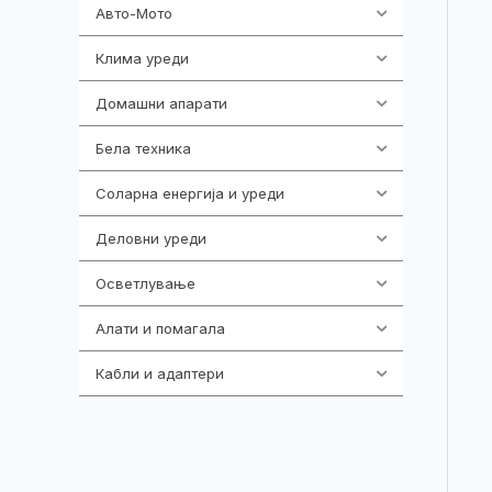
Авто-Мото
139
Клима уреди
138
Домашни апарати
370
Бела техника
202
Соларна енергија и уреди
7
Деловни уреди
85
Осветлување
36
Алати и помагала
55
Кабли и адаптери
392