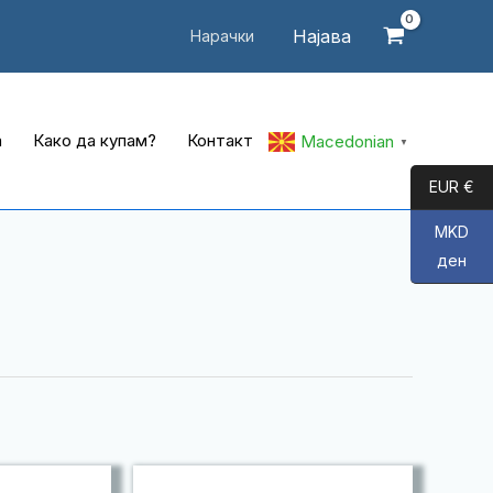
Најава
Нарачки
а
Како да купам?
Контакт
Macedonian
▼
EUR €
MKD
ден