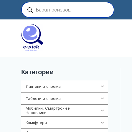
Skip
Products
search
to
content
Категории
Лаптопи и опрема
703
Таблети и опрема
300
Мобилни, Смартфони и
961
Часовници
Компјутери
218