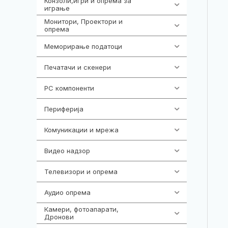
Конзоли,игри и опрема за
1301
играње
Монитори, Проектори и
474
опрема
Меморирање податоци
540
Печатачи и скенери
976
PC компоненти
1058
Периферија
1850
Комуникации и мрежа
454
Видео надзор
163
Телевизори и опрема
278
Аудио опрема
416
Камери, фотоапарати,
325
Дронови