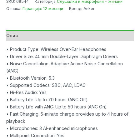
SKU:
69544
Категорија
Слушалки и микрофони - жичани
Space
Ознака:
Гаранција: 12 месеци
Бренд: Anker
2
Black
Noise
Canceling
Опис
количина
• Product Type: Wireless Over-Ear Headphones
• Driver Size: 40 mm Double-Layer Diaphragm Drivers
• Noise Cancellation: Adaptive Active Noise Cancellation
(ANC)
• Bluetooth Version: 5.3
• Supported Codecs: SBC, AAC, LDAC
• Hi-Res Audio: Yes
• Battery Life: Up to 70 hours (ANC Off)
• Battery Life with ANC: Up to 50 hours (ANC On)
• Fast Charging: 5-minute charge provides up to 4 hours of
playback
• Microphones: 3 AI-enhanced microphones
• Multipoint Connection: Yes