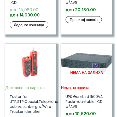
LCD
w/AVR
Original
ден
15,980.00
ден
20,180.00
price
Current
ден
14,930.00
Прочитај повеќе
was:
price
Додај во кошница
ден 15,980.00.
is:
ден 14,930.00.
НЕМА НА ЗАЛИХА
Достапно по нарачка
Нема на залиха
Tester for
UPS Gembird 1500VA
UTP,STP,Coaxial,Telephone
Rackmountable LCD
cables Lanberg w/Wire
w/AVR
Tracker Identifier
ден
10,520.00