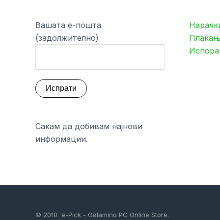
Вашата е-пошта
Нарачк
(задолжително)
Плаќањ
Испора
Сакам да добивам најнови
информации.
© 2010 e-Pick - Galamino PC Online Store.