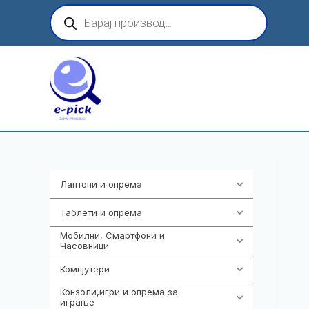
Skip
Products
search
to
content
Лаптопи и опрема
703
Таблети и опрема
300
Мобилни, Смартфони и
961
Часовници
Компјутери
218
Конзоли,игри и опрема за
1301
играње