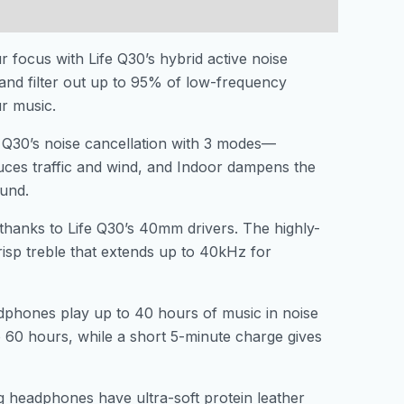
Cancellation
Black
focus with Life Q30’s hybrid active noise
количина
and filter out up to 95% of low-frequency
r music.
e Q30’s noise cancellation with 3 modes—
uces traffic and wind, and Indoor dampens the
ound.
 thanks to Life Q30’s 40mm drivers. The highly-
isp treble that extends up to 40kHz for
adphones play up to 40 hours of music in noise
 60 hours, while a short 5-minute charge gives
g headphones have ultra-soft protein leather