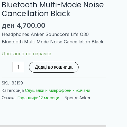
Bluetooth Multi-Mode Noise
Cancellation Black
ден
4,700.00
Headphones Anker Soundcore Life Q30
Bluetooth Multi-Mode Noise Cancellation Black
Достапно по нарачка
Headphones
Додај во кошница
Anker
Soundcore
SKU:
83199
Life
Категорија
Слушалки и микрофони - жичани
Q30
Ознака:
Гаранција: 12 месеци
Бренд: Anker
Bluetooth
Multi-
Mode
Noise