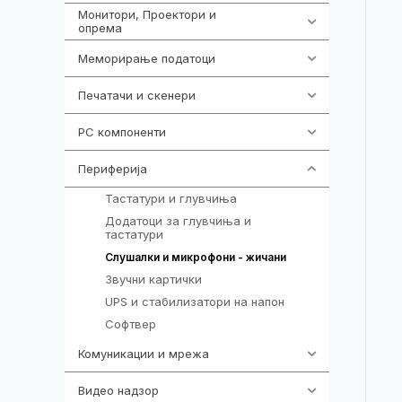
Монитори, Проектори и
474
опрема
Меморирање податоци
540
Печатачи и скенери
976
PC компоненти
1058
Периферија
1850
Тастатури и глувчиња
821
Додатоци за глувчиња и
149
тастатури
772
Слушалки и микрофони - жичани
Звучни картички
1
UPS и стабилизатори на напон
97
Софтвер
10
Комуникации и мрежа
454
Видео надзор
163