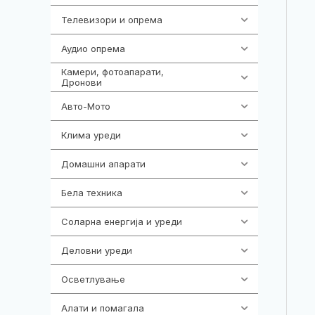
Телевизори и опрема
278
Аудио опрема
416
Камери, фотоапарати,
325
Дронови
Авто-Мото
139
Клима уреди
136
Домашни апарати
370
Бела техника
202
Соларна енергија и уреди
7
Деловни уреди
85
Осветлување
36
Алати и помагала
55