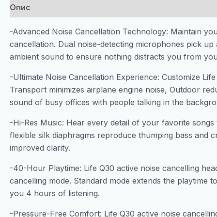
Опис
-Advanced Noise Cancellation Technology: Maintain your 
cancellation. Dual noise-detecting microphones pick up 
ambient sound to ensure nothing distracts you from you
-Ultimate Noise Cancellation Experience: Customize Lif
Transport minimizes airplane engine noise, Outdoor red
sound of busy offices with people talking in the backgr
-Hi-Res Music: Hear every detail of your favorite songs
flexible silk diaphragms reproduce thumping bass and cr
improved clarity.
-40-Hour Playtime: Life Q30 active noise cancelling he
cancelling mode. Standard mode extends the playtime to
you 4 hours of listening.
-Pressure-Free Comfort: Life Q30 active noise cancellin