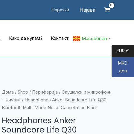
Најава
Нарачки
а
Како да купам?
Контакт
Macedonian
▼
EUR €
MKD
ден
Дома
/
Shop
/
Периферија
/
Слушалки и микрофони
- жичани
/ Headphones Anker Soundcore Life Q30
Bluetooth Multi-Mode Noise Cancellation Black
Headphones Anker
Soundcore Life Q30