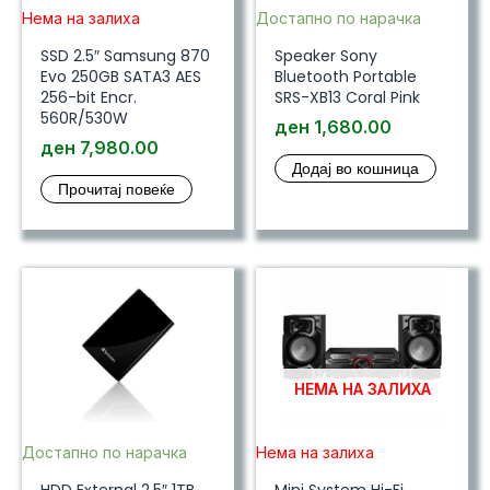
Нема на залиха
Достапно по нарачка
SSD 2.5″ Samsung 870
Speaker Sony
Evo 250GB SATA3 AES
Bluetooth Portable
256-bit Encr.
SRS-XB13 Coral Pink
560R/530W
ден
1,680.00
ден
7,980.00
Додај во кошница
Прочитај повеќе
НЕМА НА ЗАЛИХА
Достапно по нарачка
Нема на залиха
HDD External 2.5″ 1TB
Mini System Hi-Fi