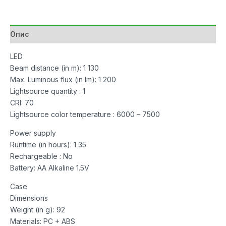
количина
Опис
LED
Beam distance (in m): 1 130
Max. Luminous flux (in lm): 1 200
Lightsource quantity : 1
CRI: 70
Lightsource color temperature : 6000 – 7500
Power supply
Runtime (in hours): 1 35
Rechargeable : No
Battery: AA Alkaline 1.5V
Case
Dimensions
Weight (in g): 92
Materials: PC + ABS