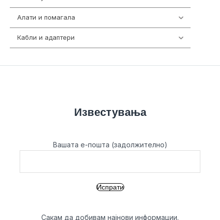
Алати и помагала
55
Кабли и адаптери
392
Известувања
Вашата е-пошта (задолжително)
Сакам да добивам најнови информации.