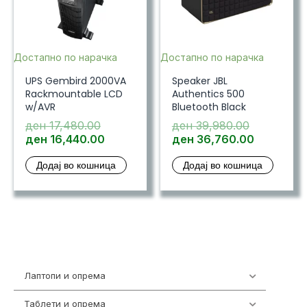
Достапно по нарачка
Достапно по нарачка
UPS Gembird 2000VA
Speaker JBL
Rackmountable LCD
Authentics 500
w/AVR
Bluetooth Black
Original
Original
ден
17,480.00
ден
39,980.00
price
Current
price
Current
ден
16,440.00
ден
36,760.00
was:
price
was:
price
Додај во кошница
Додај во кошница
ден 17,480.00.
is:
ден 39,98
is:
ден 16,440.00.
ден 36,7
Лаптопи и опрема
700
Таблети и опрема
317