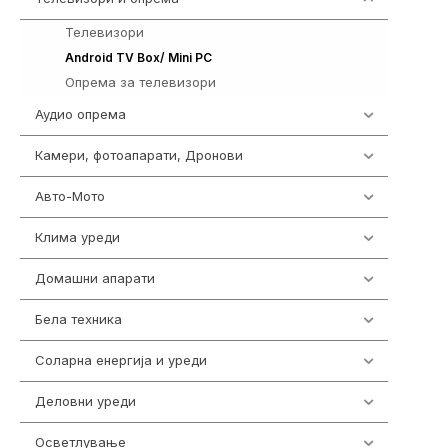
Телевизори
175
19
Android TV Box/ Mini PC
Опрема за телевизори
84
Аудио опрема
414
Камери, фотоапарати, Дронови
324
Авто-Мото
139
Клима уреди
138
Домашни апарати
370
Бела техника
202
Соларна енергија и уреди
7
Деловни уреди
85
Осветлување
36