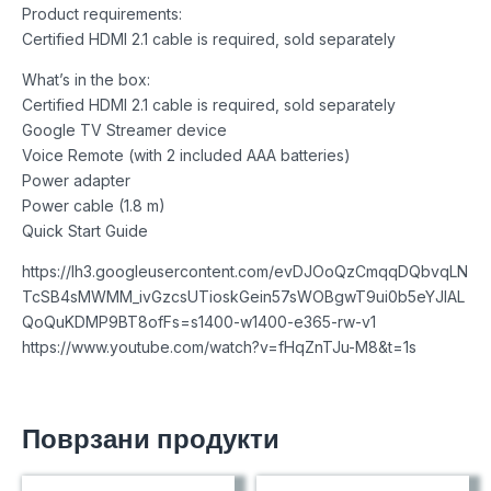
Product requirements:
Certified HDMI 2.1 cable is required, sold separately
What’s in the box:
Certified HDMI 2.1 cable is required, sold separately
Google TV Streamer device
Voice Remote (with 2 included AAA batteries)
Power adapter
Power cable (1.8 m)
Quick Start Guide
https://lh3.googleusercontent.com/evDJOoQzCmqqDQbvqLN
TcSB4sMWMM_ivGzcsUTioskGein57sWOBgwT9ui0b5eYJIAL
QoQuKDMP9BT8ofFs=s1400-w1400-e365-rw-v1
https://www.youtube.com/watch?v=fHqZnTJu-M8&t=1s
Поврзани продукти