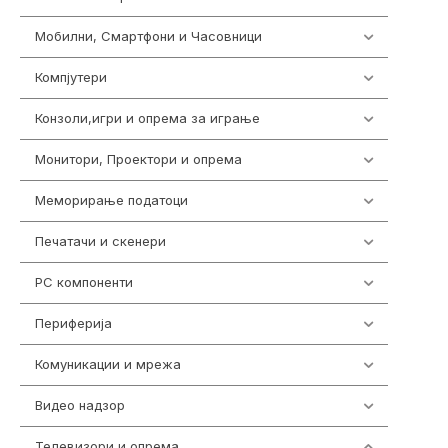
Мобилни, Смартфони и Часовници
985
Компјутери
224
Конзоли,игри и опрема за играње
1292
Монитори, Проектори и опрема
474
Меморирање податоци
537
Печатачи и скенери
976
PC компоненти
1058
Периферија
1850
Комуникации и мрежа
454
Видео надзор
162
Телевизори и опрема
278