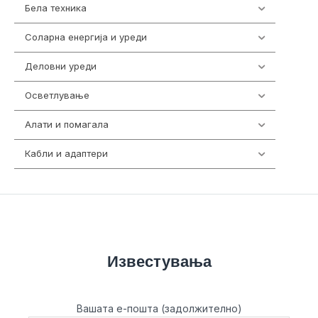
Бела техника
202
Соларна енергија и уреди
7
Деловни уреди
85
Осветлување
36
Алати и помагала
55
Кабли и адаптери
392
Известувања
Вашата е-пошта (задолжително)