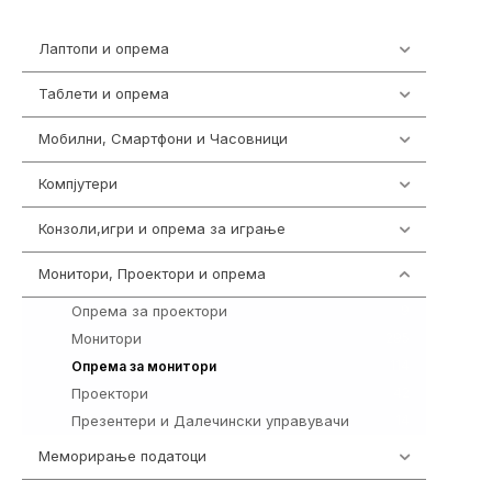
Лаптопи и опрема
700
Таблети и опрема
317
Мобилни, Смартфони и Часовници
985
Компјутери
224
Конзоли,игри и опрема за играње
1292
Монитори, Проектори и опрема
474
Опрема за проектори
9
Монитори
295
114
Опрема за монитори
Проектори
42
Презентери и Далечински управувачи
14
Меморирање податоци
537