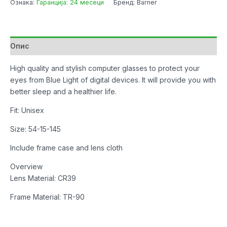
Ознака:
Гаранција: 24 месеци
Бренд: Barner
Matcha
w/Blue
Light
Protection
Опис
количина
High quality and stylish computer glasses to protect your
eyes from Blue Light of digital devices. It will provide you with
better sleep and a healthier life.
Fit: Unisex
Size: 54-15-145
Include frame case and lens cloth
Overview
Lens Material: CR39
Frame Material: TR-90