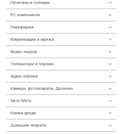
Печатачи и скенери
976
PC компоненти
1058
Периферија
1850
Комуникации и мрежа
454
Видео надзор
162
Телевизори и опрема
278
Аудио опрема
414
Камери, фотоапарати, Дронови
324
Авто-Мото
139
Клима уреди
138
Домашни апарати
370