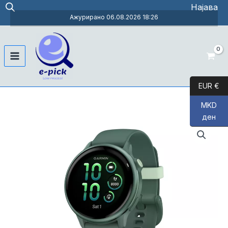
Skip
Најава
to
Ажурирано 06.08.2026 18:26
content
Main
Menu
EUR €
MKD
ден