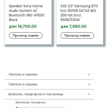
Speaker Sony Home
SSD 2.5″ Samsung 870
Audio System w/
Evo 250GB SATA3 AES
Bluetooth SRS-XP500
256-bit Encr.
Black
560R/530W
ден
14,700.00
ден
7,980.00
Прочитај повеќе
Прочитај повеќе
Лаптопи и опрема
703
Таблети и опрема
300
Мобилни, Смартфони и Часовници
961
Мобилни телефони
242