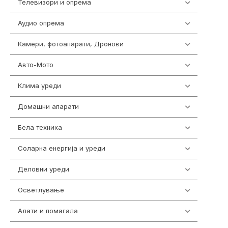
Телевизори и опрема
278
Аудио опрема
416
Камери, фотоапарати, Дронови
325
Авто-Мото
139
Клима уреди
137
Домашни апарати
370
Бела техника
202
Соларна енергија и уреди
7
Деловни уреди
85
Осветлување
36
Алати и помагала
55