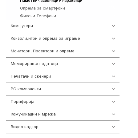
354
Паметни часовници и нараквици
Опрема за смартфони
325
Фиксни Телефони
40
Компјутери
218
Конзоли,игри и опрема за играње
1301
Монитори, Проектори и опрема
474
Меморирање податоци
540
Печатачи и скенери
976
PC компоненти
1058
Периферија
1850
Комуникации и мрежа
454
Видео надзор
163