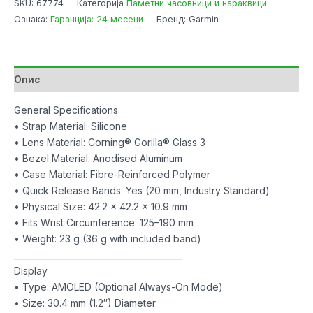
SKU:
67774
Категорија
Паметни часовници и нараквици
6
Ознака:
Гаранција: 24 месеци
Бренд: Garmin
Metallic
Jasper
w/
Green
Опис
Band
количина
General Specifications
• Strap Material: Silicone
• Lens Material: Corning® Gorilla® Glass 3
• Bezel Material: Anodised Aluminum
• Case Material: Fibre-Reinforced Polymer
• Quick Release Bands: Yes (20 mm, Industry Standard)
• Physical Size: 42.2 x 42.2 x 10.9 mm
• Fits Wrist Circumference: 125–190 mm
• Weight: 23 g (36 g with included band)
________________________________________
Display
• Type: AMOLED (Optional Always-On Mode)
• Size: 30.4 mm (1.2″) Diameter