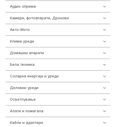
Аудио опрема
416
Камери, фотоапарати, Дронови
325
Авто-Мото
139
Клима уреди
137
Домашни апарати
370
Бела техника
202
Соларна енергија и уреди
7
Деловни уреди
85
Осветлување
36
Алати и помагала
55
Кабли и адаптери
392