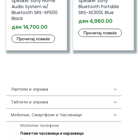
Speaker Sony Home
Speaker Sony
Audio System w/
Bluetooth Portable
Bluetooth SRS-XP500
SRS-XE300L Blue
Black
ден
4,980.00
ден
14,700.00
Прочитај повеќе
Прочитај повеќе
Лаптопи и опрема
703
Таблети и опрема
300
Мобилни, Смартфони и Часовници
961
Мобилни телефони
242
354
Паметни часовници и нараквици