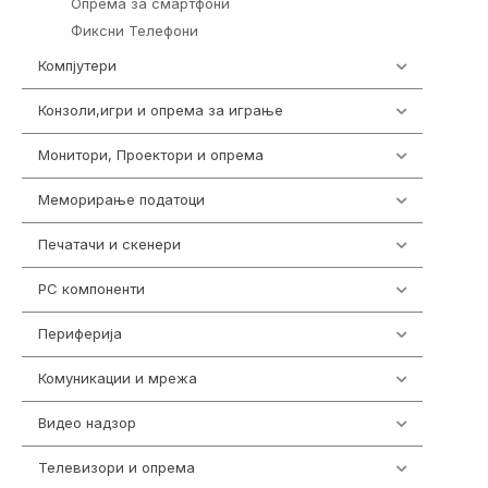
Опрема за смартфони
325
Фиксни Телефони
40
Компјутери
218
Конзоли,игри и опрема за играње
1301
Монитори, Проектори и опрема
474
Меморирање податоци
540
Печатачи и скенери
976
PC компоненти
1058
Периферија
1850
Комуникации и мрежа
454
Видео надзор
163
Телевизори и опрема
278