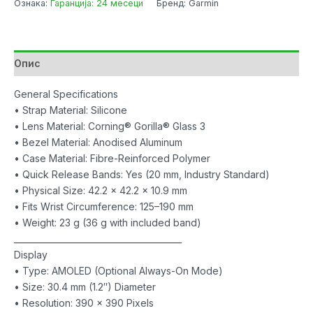
Ознака:
Гаранција: 24 месеци
Бренд: Garmin
Lunar
Gold
w/
Bone
Опис
Band
количина
General Specifications
• Strap Material: Silicone
• Lens Material: Corning® Gorilla® Glass 3
• Bezel Material: Anodised Aluminum
• Case Material: Fibre-Reinforced Polymer
• Quick Release Bands: Yes (20 mm, Industry Standard)
• Physical Size: 42.2 x 42.2 x 10.9 mm
• Fits Wrist Circumference: 125–190 mm
• Weight: 23 g (36 g with included band)
________________________________________
Display
• Type: AMOLED (Optional Always-On Mode)
• Size: 30.4 mm (1.2″) Diameter
• Resolution: 390 x 390 Pixels