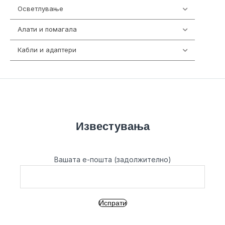
Осветлување
36
Алати и помагала
55
Кабли и адаптери
392
Известувања
Вашата е-пошта (задолжително)