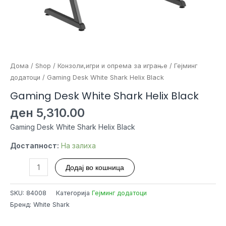
Дома
/
Shop
/
Конзоли,игри и опрема за играње
/
Гејминг
додатоци
/ Gaming Desk White Shark Helix Black
Gaming Desk White Shark Helix Black
ден
5,310.00
Gaming Desk White Shark Helix Black
Достапност:
На залиха
Gaming
Додај во кошница
Desk
White
SKU:
84008
Категорија
Гејминг додатоци
Shark
Бренд: White Shark
Helix
Black