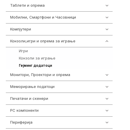
Таблети и опрема
317
Мобилни, Смартфони и Часовници
985
Компјутери
224
Конзоли,игри и опрема за играње
1292
Игри
584
Конзоли за играње
18
690
Гејминг додатоци
Монитори, Проектори и опрема
474
Меморирање податоци
537
Печатачи и скенери
976
PC компоненти
1058
Периферија
1850