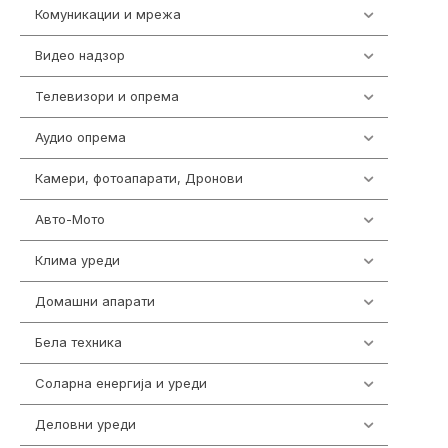
Комуникации и мрежа
454
Видео надзор
162
Телевизори и опрема
278
Аудио опрема
414
Камери, фотоапарати, Дронови
324
Авто-Мото
139
Клима уреди
138
Домашни апарати
370
Бела техника
202
Соларна енергија и уреди
7
Деловни уреди
85