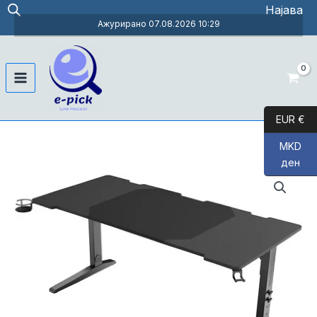
Skip
Најава
to
Ажурирано 07.08.2026 10:29
content
Main
Menu
EUR €
MKD
ден