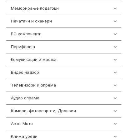
Меморирање податоци
540
Печатачи и скенери
976
PC компоненти
1058
Периферија
1850
Комуникации и мрежа
454
Видео надзор
161
Телевизори и опрема
278
Аудио опрема
416
Камери, фотоапарати, Дронови
325
Авто-Мото
139
Клима уреди
138