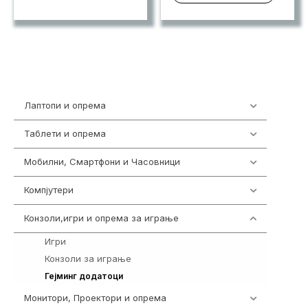
Лаптопи и опрема
703
Таблети и опрема
300
Мобилни, Смартфони и Часовници
977
Компјутери
218
Конзоли,игри и опрема за играње
1301
Игри
589
Конзоли за играње
18
694
Гејминг додатоци
Монитори, Проектори и опрема
474