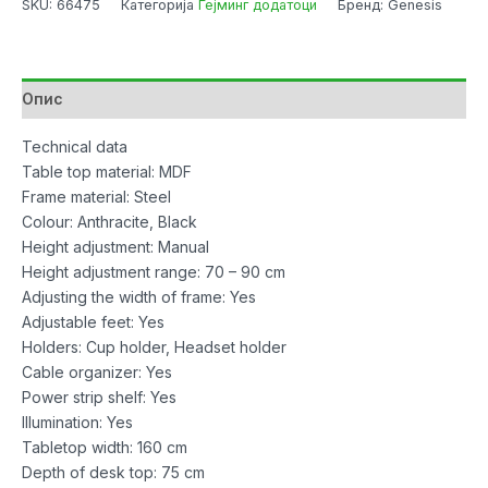
SKU:
66475
Категорија
Гејминг додатоци
Бренд: Genesis
Holm
Modular
160
RGB
Опис
Hight
Adjustable
Technical data
количина
Table top material: MDF
Frame material: Steel
Colour: Anthracite, Black
Height adjustment: Manual
Height adjustment range: 70 – 90 cm
Adjusting the width of frame: Yes
Adjustable feet: Yes
Holders: Cup holder, Headset holder
Cable organizer: Yes
Power strip shelf: Yes
Illumination: Yes
Tabletop width: 160 cm
Depth of desk top: 75 cm