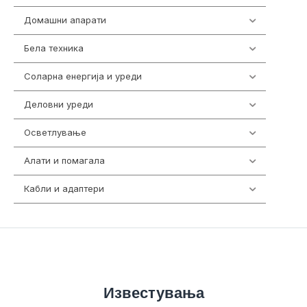
Домашни апарати
370
Бела техника
202
Соларна енергија и уреди
7
Деловни уреди
85
Осветлување
36
Алати и помагала
55
Кабли и адаптери
392
Известувања