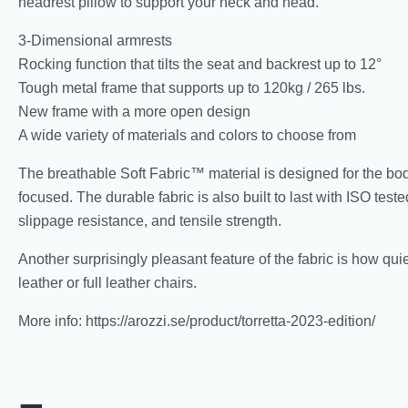
headrest pillow to support your neck and head.
3-Dimensional armrests
Rocking function that tilts the seat and backrest up to 12°
Tough metal frame that supports up to 120kg / 265 lbs.
New frame with a more open design
A wide variety of materials and colors to choose from
The breathable Soft Fabric™ material is designed for the bod
focused. The durable fabric is also built to last with ISO tes
slippage resistance, and tensile strength.
Another surprisingly pleasant feature of the fabric is how quiet
leather or full leather chairs.
More info: https://arozzi.se/product/torretta-2023-edition/