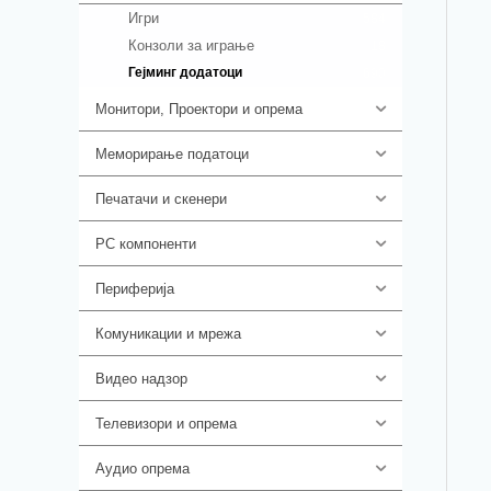
Игри
584
Конзоли за играње
18
Гејминг додатоци
690
Монитори, Проектори и опрема
474
Меморирање податоци
537
Печатачи и скенери
976
PC компоненти
1058
Периферија
1850
Комуникации и мрежа
454
Видео надзор
162
Телевизори и опрема
278
Аудио опрема
414