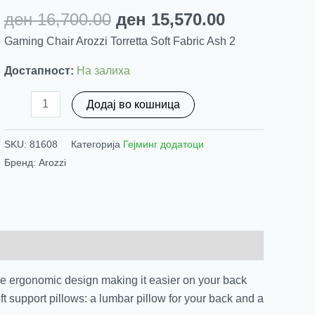
Original
Current
ден
16,700.00
ден
15,570.00
price
price
Gaming Chair Arozzi Torretta Soft Fabric Ash 2
was:
is:
ден 16,700.00.
ден 15,570.
Достапност:
На залиха
Gaming
Додај во кошница
Chair
Arozzi
SKU:
81608
Категорија
Гејминг додатоци
Torretta
Бренд: Arozzi
Soft
Fabric
Ash
2
количина
ure ergonomic design making it easier on your back
oft support pillows: a lumbar pillow for your back and a