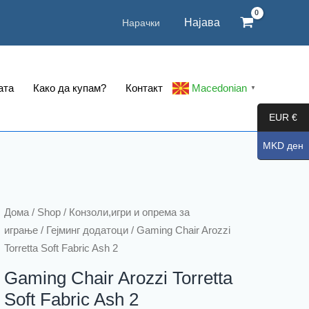
Најава
Нарачки
ата
Како да купам?
Контакт
Macedonian
▼
EUR €
MKD ден
Дома
/
Shop
/
Конзоли,игри и опрема за
играње
/
Гејминг додатоци
/ Gaming Chair Arozzi
Torretta Soft Fabric Ash 2
Gaming Chair Arozzi Torretta
Soft Fabric Ash 2