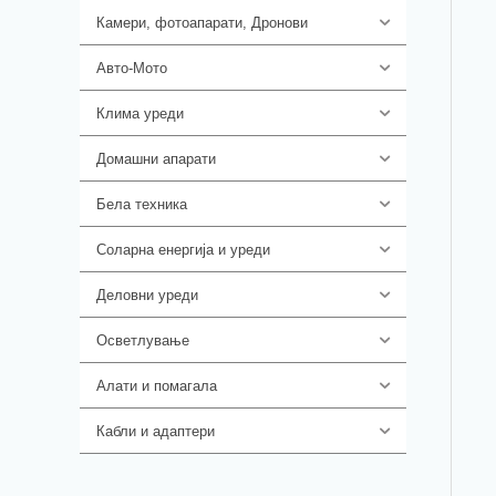
Камери, фотоапарати, Дронови
324
Авто-Мото
139
Клима уреди
138
Домашни апарати
370
Бела техника
202
Соларна енергија и уреди
7
Деловни уреди
85
Осветлување
36
Алати и помагала
55
Кабли и адаптери
392