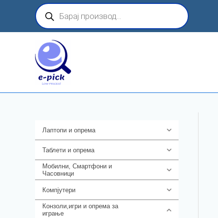
Skip
Products
search
to
content
Лаптопи и опрема
700
Таблети и опрема
317
Мобилни, Смартфони и
985
Часовници
Компјутери
224
Конзоли,игри и опрема за
1292
играње