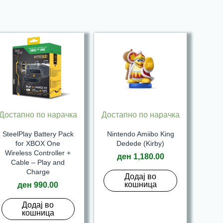
Достапно по нарачка
Достапно по нарачка
SteelPlay Battery Pack
Nintendo Amiibo King
for XBOX One
Dedede (Kirby)
Wireless Controller +
ден
1,180.00
Cable – Play and
Charge
Додај во
кошница
ден
990.00
Додај во
кошница