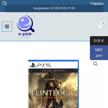
Skip
Најава
to
Ажурирано 07.08.2026 01:29
content
Main
Menu
EUR €
MKD
ден