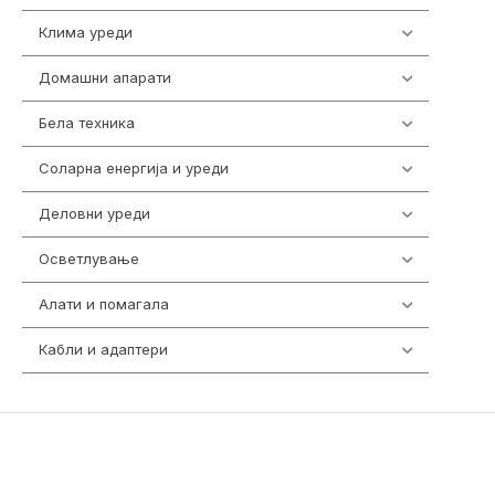
Клима уреди
137
Домашни апарати
370
Бела техника
202
Соларна енергија и уреди
7
Деловни уреди
85
Осветлување
36
Алати и помагала
55
Кабли и адаптери
392