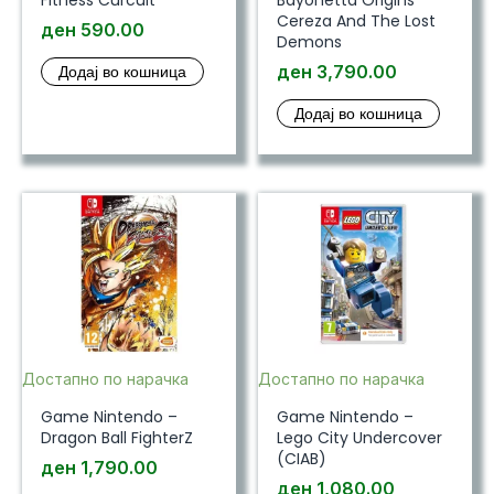
Fitness Curcuit
Bayonetta Origins
Cereza And The Lost
ден
590.00
Demons
Додај во кошница
ден
3,790.00
Додај во кошница
Достапно по нарачка
Достапно по нарачка
Game Nintendo –
Game Nintendo –
Dragon Ball FighterZ
Lego City Undercover
(CIAB)
ден
1,790.00
ден
1,080.00