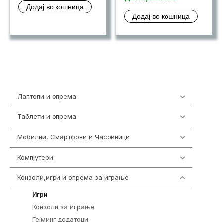
Додај во кошница
Додај во кошница
Лаптопи и опрема
703
Таблети и опрема
300
Мобилни, Смартфони и Часовници
961
Компјутери
218
Конзоли,игри и опрема за играње
1301
589
Игри
Конзоли за играње
18
Гејминг додатоци
694