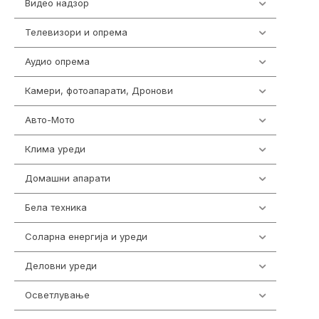
Видео надзор
161
Телевизори и опрема
278
Аудио опрема
416
Камери, фотоапарати, Дронови
325
Авто-Мото
139
Клима уреди
138
Домашни апарати
370
Бела техника
202
Соларна енергија и уреди
7
Деловни уреди
85
Осветлување
36