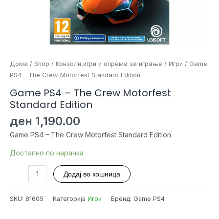
Дома
/
Shop
/
Конзоли,игри и опрема за играње
/
Игри
/ Game
PS4 – The Crew Motorfest Standard Edition
Game PS4 – The Crew Motorfest
Standard Edition
ден
1,190.00
Game PS4 – The Crew Motorfest Standard Edition
Достапно по нарачка
Game
Додај во кошница
PS4
-
SKU:
81605
Категорија
Игри
Бренд: Game PS4
The
Crew