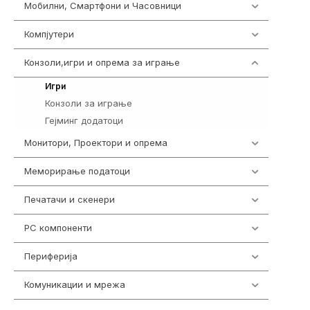
Мобилни, Смартфони и Часовници
977
Компјутери
218
Конзоли,игри и опрема за играње
1301
589
Игри
Конзоли за играње
18
Гејминг додатоци
694
Монитори, Проектори и опрема
474
Меморирање податоци
540
Печатачи и скенери
976
PC компоненти
1058
Периферија
1850
Комуникации и мрежа
454