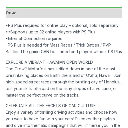
Motorfest
Standard
Опис
Edition
количина
•PS Plus required for online play – optional, sold separately
••Supports up to 32 online players with PS Plus
•Internet Connection required.
–PS Plus is needed for Mass Races / Trick Battles / PVP
Battles. The game CAN be started and played without PS Plus
EXPLORE A VIBRANT HAWAIIAN OPEN WORLD
The Crew™ Motorfest has settled down in one of the most
breathtaking places on Earth: the island of O’ahu, Hawaii. Join
high-speed street races through the bustling city of Honolulu,
test your skills off-road on the ashy slopes of a volcano, or
master the perfect curve on the tracks.
CELEBRATE ALL THE FACETS OF CAR CULTURE
Enjoy a variety of thrilling driving activities and choose how
you want to have fun with your cars! Discover the playlists
and dive into thematic campaigns that will immerse you in the