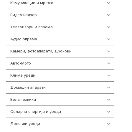
Комуникации и мрежа
454
Видео надзор
162
Телевизори и опрема
278
Аудио опрема
414
Камери, фотоапарати, Дронови
324
Авто-Мото
139
Клима уреди
138
Домашни апарати
370
Бела техника
202
Соларна енергија и уреди
7
Деловни уреди
85