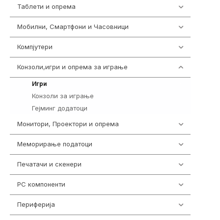
Таблети и опрема
317
Мобилни, Смартфони и Часовници
985
Компјутери
224
Конзоли,игри и опрема за играње
1292
584
Игри
Конзоли за играње
18
Гејминг додатоци
690
Монитори, Проектори и опрема
474
Меморирање податоци
537
Печатачи и скенери
976
PC компоненти
1058
Периферија
1850