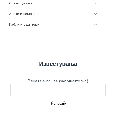
Осветлување
36
Алати и помагала
55
Кабли и адаптери
392
Известувања
Вашата е-пошта (задолжително)