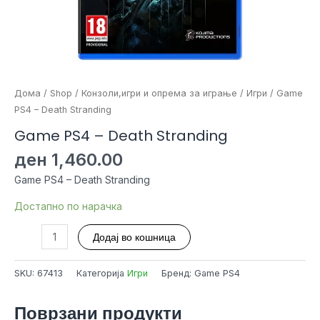
Дома
/
Shop
/
Конзоли,игри и опрема за играње
/
Игри
/ Game
PS4 – Death Stranding
Game PS4 – Death Stranding
ден
1,460.00
Game PS4 – Death Stranding
Достапно по нарачка
Game
Додај во кошница
PS4
-
SKU:
67413
Категорија
Игри
Бренд: Game PS4
Death
Stranding
Поврзани продукти
количина