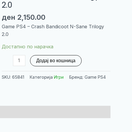
2.0
ден
2,150.00
Game PS4 – Crash Bandicoot N-Sane Trilogy
2.0
Достапно по нарачка
Game
Додај во кошница
PS4
-
SKU:
65841
Категорија
Игри
Бренд: Game PS4
Crash
Bandicoot
N-
Sane
Trilogy
2.0
количина