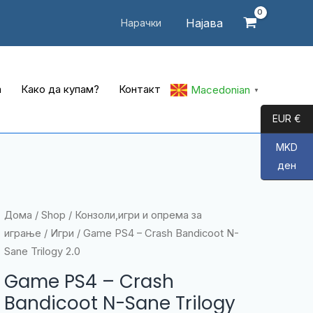
Најава
Нарачки
а
Како да купам?
Контакт
Macedonian
▼
EUR €
MKD
ден
Дома
/
Shop
/
Конзоли,игри и опрема за
играње
/
Игри
/ Game PS4 – Crash Bandicoot N-
Sane Trilogy 2.0
Game PS4 – Crash
Bandicoot N-Sane Trilogy