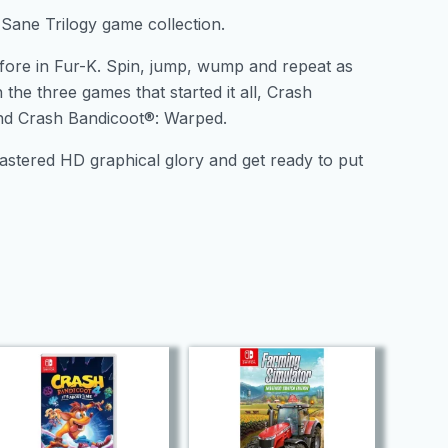
Sane Trilogy game collection.
ore in Fur-K. Spin, jump, wump and repeat as
he three games that started it all, Crash
and Crash Bandicoot®: Warped.
mastered HD graphical glory and get ready to put