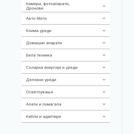
Камери, фотоапарати,
325
Дронови
Авто-Мото
139
Клима уреди
138
Домашни апарати
370
Бела техника
202
Соларна енергија и уреди
7
Деловни уреди
85
Осветлување
36
Алати и помагала
55
Кабли и адаптери
392