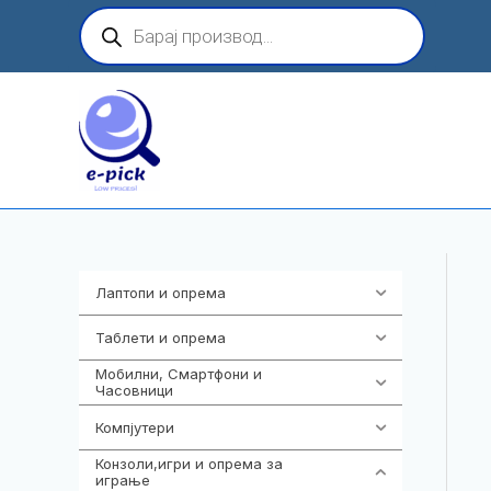
Skip
Products
search
to
content
Лаптопи и опрема
703
Таблети и опрема
300
Мобилни, Смартфони и
977
Часовници
Компјутери
218
Конзоли,игри и опрема за
1301
играње