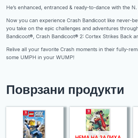
He’s enhanced, entranced & ready-to-dance with the N. 
Now you can experience Crash Bandicoot like never-bef
you take on the epic challenges and adventures through t
Bandicoot®, Crash Bandicoot® 2: Cortex Strikes Back 
Relive all your favorite Crash moments in their fully-re
some UMPH in your WUMP!
Поврзани продукти
НЕМА НА ЗАЛИХА