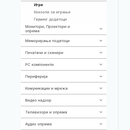
589
Игри
Конзоли за играње
18
Гејминг додатоци
694
Монитори, Проектори и
474
опрема
Меморирање податоци
540
Печатачи и скенери
976
PC компоненти
1058
Периферија
1850
Комуникации и мрежа
454
Видео надзор
163
Телевизори и опрема
278
Аудио опрема
416