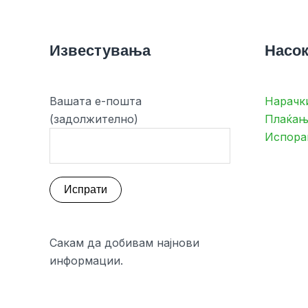
Известувања
Насок
Вашата е-пошта
Нарачк
(задолжително)
Плаќањ
Испора
Сакам да добивам најнови
информации.