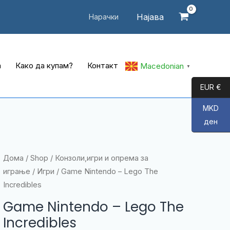
Најава
Нарачки
а
Како да купам?
Контакт
Macedonian
▼
EUR €
MKD
ден
Дома
/
Shop
/
Конзоли,игри и опрема за
играње
/
Игри
/ Game Nintendo – Lego The
Incredibles
Game Nintendo – Lego The
Incredibles