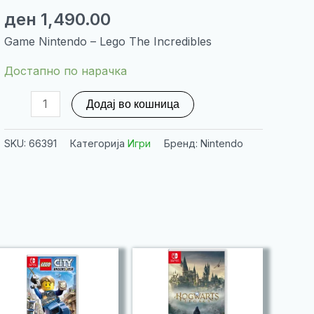
ден
1,490.00
Game Nintendo – Lego The Incredibles
Достапно по нарачка
Game
Додај во кошница
Nintendo
-
SKU:
66391
Категорија
Игри
Бренд: Nintendo
Lego
The
Incredibles
количина