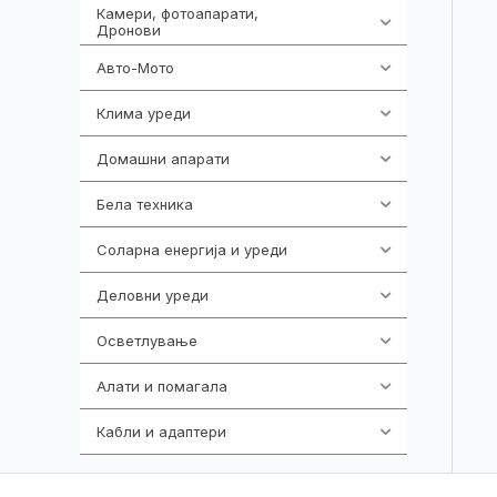
Камери, фотоапарати,
323
Дронови
Авто-Мото
139
Клима уреди
136
Домашни апарати
370
Бела техника
202
Соларна енергија и уреди
7
Деловни уреди
85
Осветлување
36
Алати и помагала
55
Кабли и адаптери
392