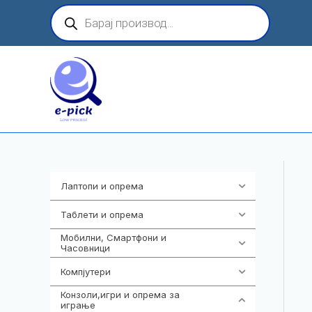
Skip
Products
search
to
content
Лаптопи и опрема
703
Таблети и опрема
300
Мобилни, Смартфони и
961
Часовници
Компјутери
218
Конзоли,игри и опрема за
1301
играње