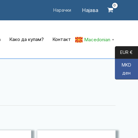
Најава
Нарачки
а
Како да купам?
Контакт
Macedonian
▼
EUR €
MKD
ден