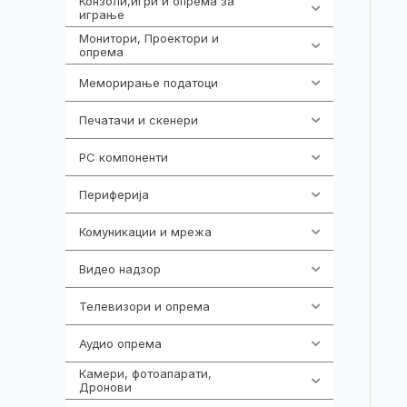
Конзоли,игри и опрема за
1301
играње
Монитори, Проектори и
474
опрема
Меморирање податоци
540
Печатачи и скенери
976
PC компоненти
1058
Периферија
1850
Комуникации и мрежа
454
Видео надзор
163
Телевизори и опрема
278
Аудио опрема
416
Камери, фотоапарати,
325
Дронови