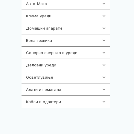
Авто-Мото
139
Клима уреди
137
Домашни апарати
370
Бела техника
202
Соларна енергија и уреди
7
Деловни уреди
85
Осветлување
36
Алати и помагала
55
Кабли и адаптери
392