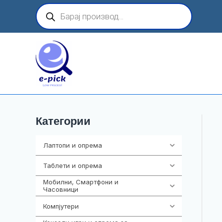
Skip
Products
search
to
content
Категории
Лаптопи и опрема
703
Таблети и опрема
300
Мобилни, Смартфони и
961
Часовници
Компјутери
218