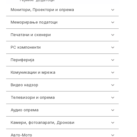
Монитори, Проектори и опрема
474
Меморирање податоци
540
Печатачи и скенери
976
PC компоненти
1058
Периферија
1850
Комуникации и мрежа
454
Видео надзор
163
Телевизори и опрема
278
Аудио опрема
416
Камери, фотоапарати, Дронови
325
Авто-Мото
139