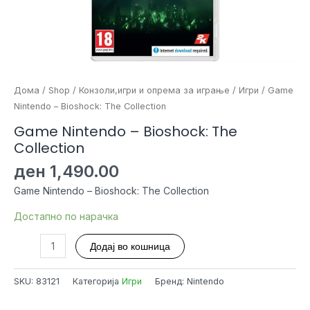
Дома
/
Shop
/
Конзоли,игри и опрема за играње
/
Игри
/ Game
Nintendo – Bioshock: The Collection
Game Nintendo – Bioshock: The
Collection
ден
1,490.00
Game Nintendo – Bioshock: The Collection
Достапно по нарачка
Game
Додај во кошница
Nintendo
-
SKU:
83121
Категорија
Игри
Бренд: Nintendo
Bioshock:
The