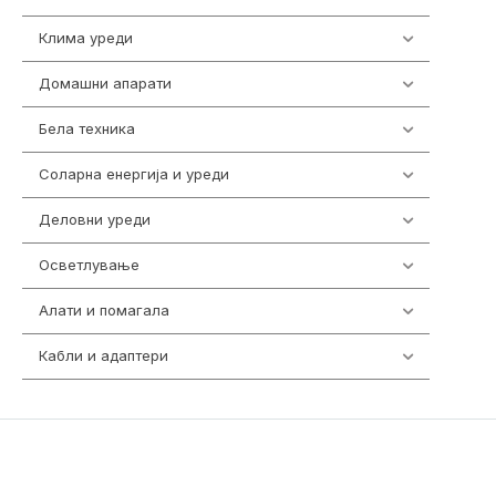
Клима уреди
137
Домашни апарати
370
Бела техника
202
Соларна енергија и уреди
7
Деловни уреди
85
Осветлување
36
Алати и помагала
55
Кабли и адаптери
392