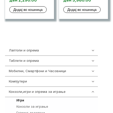
Додај во кошница
Додај во кошница
Лаптопи и опрема
703
Таблети и опрема
300
Мобилни, Смартфони и Часовници
961
Компјутери
218
Конзоли,игри и опрема за играње
1301
589
Игри
Конзоли за играње
18
Гејминг додатоци
694