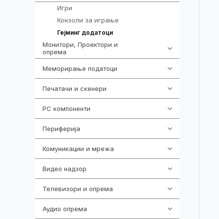
Игри
584
Конзоли за играње
18
690
Гејминг додатоци
Монитори, Проектори и
474
опрема
Меморирање податоци
537
Печатачи и скенери
976
PC компоненти
1058
Периферија
1850
Комуникации и мрежа
454
Видео надзор
162
Телевизори и опрема
278
Аудио опрема
414