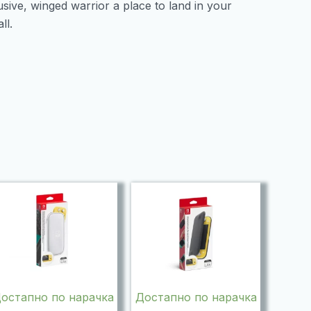
sive, winged warrior a place to land in your
977
ll.
количина
остапно по нарачка
Достапно по нарачка