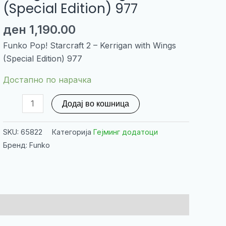
(Special Edition) 977
ден
1,190.00
Funko Pop! Starcraft 2 – Kerrigan with Wings
(Special Edition) 977
Достапно по нарачка
Funko
Додај во кошница
Pop!
Starcraft
SKU:
65822
Категорија
Гејминг додатоци
2
Бренд: Funko
–
Kerrigan
with
Wings
(Special
Edition)