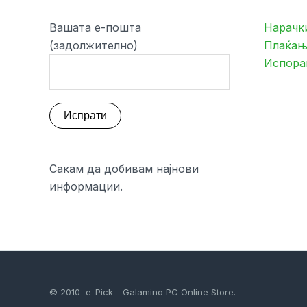
Вашата е-пошта
Нарачк
(задолжително)
Плаќањ
Испора
Сакам да добивам најнови
информации.
© 2010 e-Pick - Galamino PC Online Store.