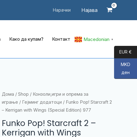
Најава
Нарачки
а
Како да купам?
Контакт
Macedonian
▼
EUR €
MKD
ден
Дома
/
Shop
/
Конзоли,игри и опрема за
играње
/
Гејминг додатоци
/ Funko Pop! Starcraft 2
– Kerrigan with Wings (Special Edition) 977
Funko Pop! Starcraft 2 –
Kerrigan with Wings