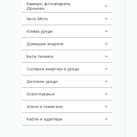
Камери, фотоапарати,
324
Дронови
Авто-Мото
139
Клима уреди
138
Домашни апарати
370
Бела техника
202
Соларна енергија и уреди
7
Деловни уреди
85
Осветлување
36
Алати и помагала
55
Кабли и адаптери
392