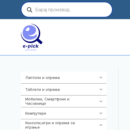
Skip
Products
search
to
content
Лаптопи и опрема
700
Таблети и опрема
317
Мобилни, Смартфони и
985
Часовници
Компјутери
224
Конзоли,игри и опрема за
1292
играње