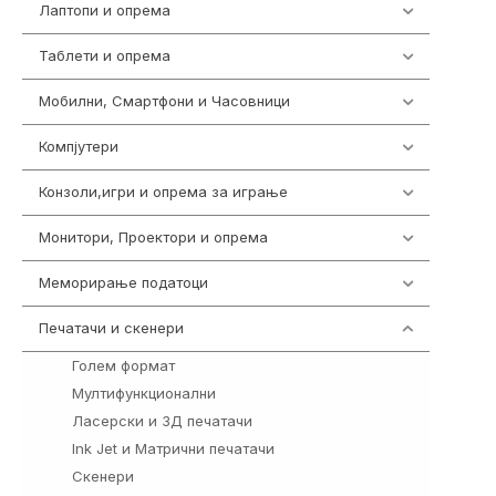
Лаптопи и опрема
703
Таблети и опрема
300
Мобилни, Смартфони и Часовници
961
Компјутери
218
Конзоли,игри и опрема за играње
1301
Монитори, Проектори и опрема
474
Меморирање податоци
540
Печатачи и скенери
976
Голем формат
10
Мултифункционални
69
Ласерски и 3Д печатачи
76
Ink Jet и Матрични печатачи
94
Скенери
26