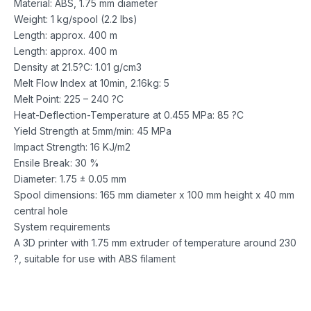
Material: ABS, 1.75 mm diameter
Weight: 1 kg/spool (2.2 lbs)
Length: approx. 400 m
Length: approx. 400 m
Density at 21.5?C: 1.01 g/cm3
Melt Flow Index at 10min, 2.16kg: 5
Melt Point: 225 – 240 ?C
Heat-Deflection-Temperature at 0.455 MPa: 85 ?C
Yield Strength at 5mm/min: 45 MPa
Impact Strength: 16 KJ/m2
Ensile Break: 30 %
Diameter: 1.75 ± 0.05 mm
Spool dimensions: 165 mm diameter x 100 mm height x 40 mm
central hole
System requirements
A 3D printer with 1.75 mm extruder of temperature around 230
?, suitable for use with ABS filament