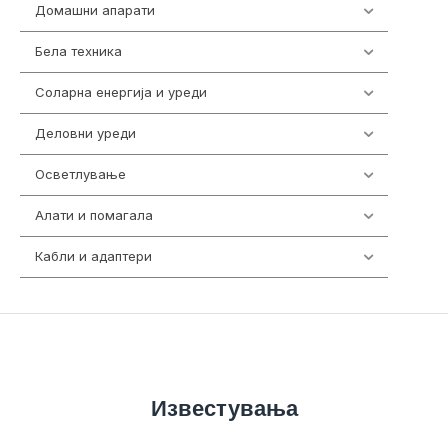
Домашни апарати
370
Бела техника
202
Соларна енергија и уреди
7
Деловни уреди
85
Осветлување
36
Алати и помагала
55
Кабли и адаптери
392
Известувања