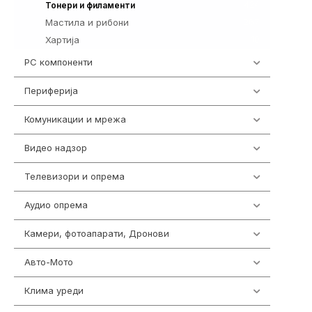
424
Тонери и филаменти
Мастила и рибони
267
Хартија
10
PC компоненти
1058
Периферија
1850
Комуникации и мрежа
454
Видео надзор
163
Телевизори и опрема
278
Аудио опрема
416
Камери, фотоапарати, Дронови
325
Авто-Мото
139
Клима уреди
137