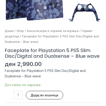
Дома
/
Shop
/
Конзоли,игри и опрема за играње
/
Гејминг
додатоци
/ Faceplate for Playstation 5 PS5 Slim Disc/Digital and
Dualsense – Blue wave
Faceplate for Playstation 5 PS5 Slim
Disc/Digital and Dualsense – Blue wave
ден
2,990.00
Faceplate for Playstation 5 PS5 Slim Disc/Digital and
Dualsense – Blue wave
Достапно по нарачка
Faceplate
Додај во кошница
for
Playstation