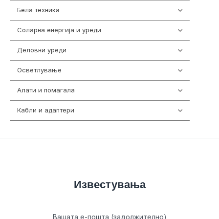
Бела техника
202
Соларна енергија и уреди
7
Деловни уреди
85
Осветлување
36
Алати и помагала
55
Кабли и адаптери
392
Известувања
Вашата е-пошта (задолжително)