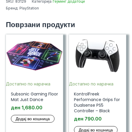
SKU:
83129
Категорија
Гејминг додатоци
5
Бренд: PlayStation
PS5
Slim
Поврзани продукти
Disc/Digital
and
Dualsense
-
Blue
wave
количина
Достапно по нарачка
Достапно по нарачка
Subsonic Gaming Floor
KontrolFreek
Mat Just Dance
Performance Grips for
Dualsense PS5
ден
1,680.00
Controller – Black
Додај во кошница
ден
790.00
Додај во кошница