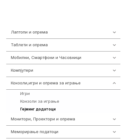
Лаптопи и опрема
703
Таблети и опрема
300
Мобилни, Смартфони и Часовници
977
Компјутери
218
Конзоли,игри и опрема за играње
1301
Игри
589
Конзоли за играње
18
694
Гејминг додатоци
Монитори, Проектори и опрема
474
Меморирање податоци
540