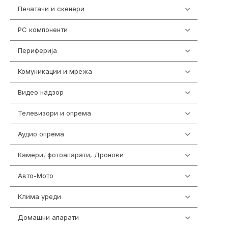
Печатачи и скенери
976
PC компоненти
1058
Периферија
1850
Комуникации и мрежа
454
Видео надзор
161
Телевизори и опрема
278
Аудио опрема
416
Камери, фотоапарати, Дронови
325
Авто-Мото
139
Клима уреди
138
Домашни апарати
370