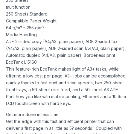
250 Sheets
multifunction
250 Sheets Standard
Compatible Paper Weight
64 g/m? – 255 g/m?
Media Handling
ADF 2-sided copy (A4/A3, plain paper), ADF 2-sided fax
(A4/A3, plain paper), ADF 2-sided scan (A4/A3, plain paper),
Automatic duplex (A4/A3, plain paper), Borderless print
EcoTank L15160
This feature-rich EcoTank makes light of A3+ tasks, while
offering a low cost per page. A3+ jobs can be accomplished
quickly thanks to fast print and scan speeds, two 250-sheet
front trays, a 50-sheet rear feed, and a 50-sheet A3 ADF.
Print how you like with mobile printing, Ethernet and a 10.9cm
LCD touchscreen with hard keys.
Get more done in less time
Get the edge with this fast and efficient printer that can
deliver a first page in as little as 5? seconds1. Coupled with