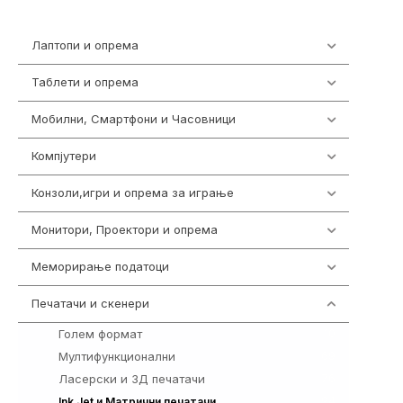
Лаптопи и опрема
703
Таблети и опрема
300
Мобилни, Смартфони и Часовници
961
Компјутери
218
Конзоли,игри и опрема за играње
1301
Монитори, Проектори и опрема
474
Меморирање податоци
540
Печатачи и скенери
976
Голем формат
10
Мултифункционални
69
Ласерски и 3Д печатачи
76
94
Ink Jet и Матрични печатачи