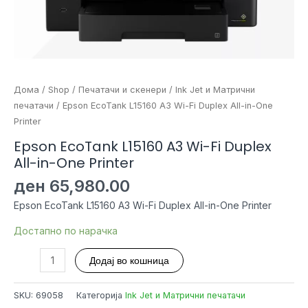
Дома
/
Shop
/
Печатачи и скенери
/
Ink Jet и Матрични
печатачи
/ Epson EcoTank L15160 A3 Wi-Fi Duplex All-in-One
Printer
Epson EcoTank L15160 A3 Wi-Fi Duplex
All-in-One Printer
ден
65,980.00
Epson EcoTank L15160 A3 Wi-Fi Duplex All-in-One Printer
Достапно по нарачка
Epson
Додај во кошница
EcoTank
L15160
SKU:
69058
Категорија
Ink Jet и Матрични печатачи
A3