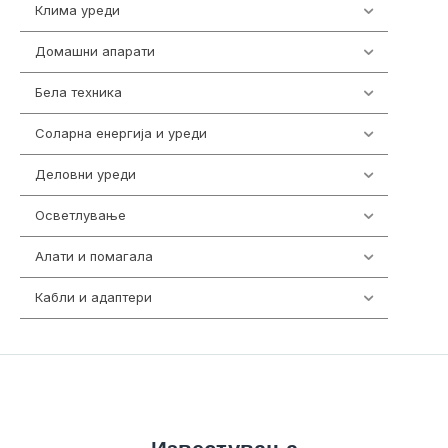
Клима уреди
136
Домашни апарати
370
Бела техника
202
Соларна енергија и уреди
7
Деловни уреди
85
Осветлување
36
Алати и помагала
55
Кабли и адаптери
392