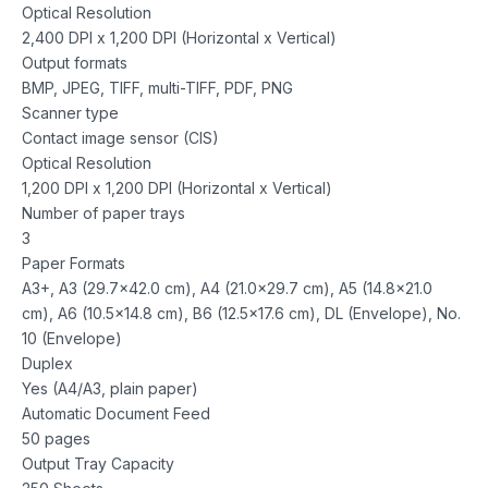
Optical Resolution
2,400 DPI x 1,200 DPI (Horizontal x Vertical)
Output formats
BMP, JPEG, TIFF, multi-TIFF, PDF, PNG
Scanner type
Contact image sensor (CIS)
Optical Resolution
1,200 DPI x 1,200 DPI (Horizontal x Vertical)
Number of paper trays
3
Paper Formats
A3+, A3 (29.7×42.0 cm), A4 (21.0×29.7 cm), A5 (14.8×21.0
cm), A6 (10.5×14.8 cm), B6 (12.5×17.6 cm), DL (Envelope), No.
10 (Envelope)
Duplex
Yes (A4/A3, plain paper)
Automatic Document Feed
50 pages
Output Tray Capacity