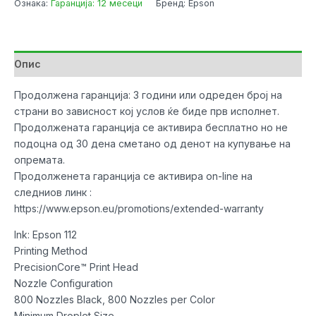
Ознака:
Гаранција: 12 месеци
Бренд: Epson
Wi-
Fi
Duplex
All-
Опис
in-
One
Продолжена гаранција: 3 години или одреден број на
Printer
страни во зависност кој услов ќе биде прв исполнет.
количина
Продолжената гаранција се активира бесплатно но не
подоцна од 30 дена сметано од денот на купување на
опремата.
Продолженета гаранција се активира on-line на
следниов линк :
https://www.epson.eu/promotions/extended-warranty
Ink: Epson 112
Printing Method
PrecisionCore™ Print Head
Nozzle Configuration
800 Nozzles Black, 800 Nozzles per Color
Minimum Droplet Size