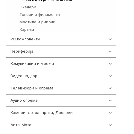
Скенери
26
Тонери и филаменти
424
Мастила и рибони
267
Хартија
10
PC компоненти
1058
Периферија
1850
Комуникации и мрежа
454
Видео надзор
163
Телевизори и опрема
278
Аудио опрема
416
Камери, фотоапарати, Дронови
323
Авто-Мото
139