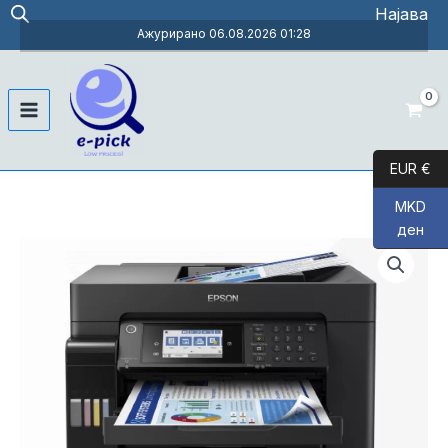
Skip
Најава
to
Ажурирано 06.08.2026 01:28
content
Main
Menu
EUR €
MKD
ден